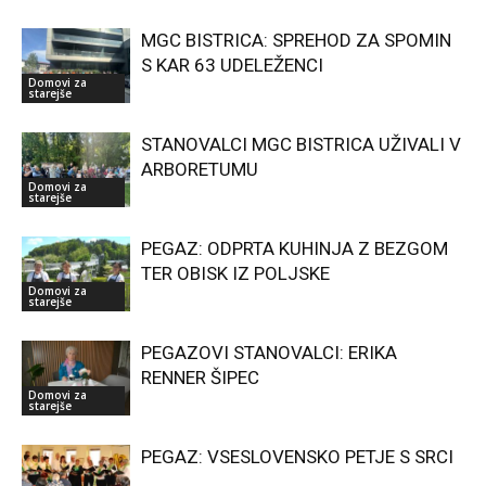
MGC BISTRICA: SPREHOD ZA SPOMIN
S KAR 63 UDELEŽENCI
Domovi za
starejše
STANOVALCI MGC BISTRICA UŽIVALI V
ARBORETUMU
Domovi za
starejše
PEGAZ: ODPRTA KUHINJA Z BEZGOM
TER OBISK IZ POLJSKE
Domovi za
starejše
PEGAZOVI STANOVALCI: ERIKA
RENNER ŠIPEC
Domovi za
starejše
PEGAZ: VSESLOVENSKO PETJE S SRCI