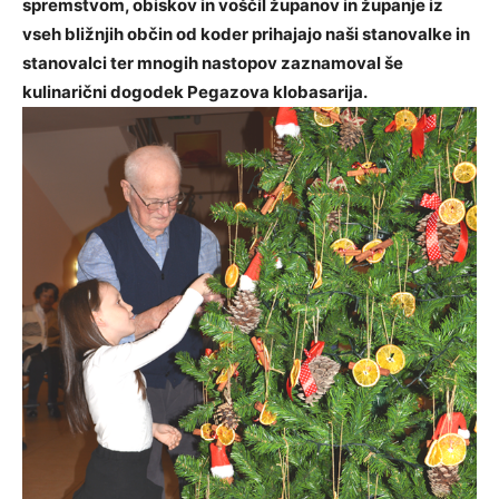
spremstvom, obiskov in voščil županov in županje iz
vseh bližnjih občin od koder prihajajo naši stanovalke in
stanovalci ter mnogih nastopov zaznamoval še
kulinarični dogodek Pegazova klobasarija.