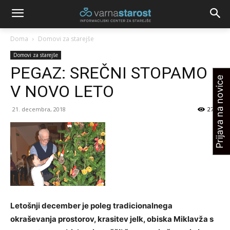
Doma
Domovi za starejše
Domovi za starejše
PEGAZ: SREČNI STOPAMO
Prijava na novice
V NOVO LETO
21. decembra, 2018
2734
Letošnji december je poleg tradicionalnega
okraševanja prostorov, krasitev jelk, obiska Miklavža s