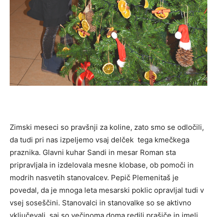
Zimski meseci so pravšnji za koline, zato smo se odločili,
da tudi pri nas izpeljemo vsaj delček tega kmečkega
praznika. Glavni kuhar Sandi in mesar Roman sta
pripravljala in izdelovala mesne klobase, ob pomoči in
modrih nasvetih stanovalcev. Pepič Plemenitaš je
povedal, da je mnoga leta mesarski poklic opravljal tudi v
vsej soseščini. Stanovalci in stanovalke so se aktivno
vključevali, saj so večinoma doma redili prašiče in imeli