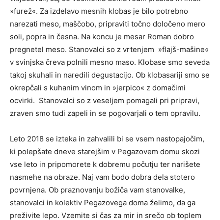
»furež«. Za izdelavo mesnih klobas je bilo potrebno
narezati meso, maščobo, pripraviti točno določeno mero
soli, popra in česna. Na koncu je mesar Roman dobro
pregnetel meso. Stanovalci so z vrtenjem »flajš-mašine«
v svinjska čreva polnili mesno maso. Klobase smo seveda
takoj skuhali in naredili degustacijo. Ob klobasariji smo se
okrepčali s kuhanim vinom in »jerpico« z domačimi
ocvirki. Stanovalci so z veseljem pomagali pri pripravi,
zraven smo tudi zapeli in se pogovarjali o tem opravilu.
Leto 2018 se izteka in zahvalili bi se vsem nastopajočim,
ki polepšate dneve starejšim v Pegazovem domu skozi
vse leto in pripomorete k dobremu počutju ter narišete
nasmehe na obraze. Naj vam bodo dobra dela stotero
povrnjena. Ob praznovanju božiča vam stanovalke,
stanovalci in kolektiv Pegazovega doma želimo, da ga
preživite lepo. Vzemite si čas za mir in srečo ob toplem