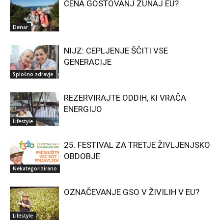
CENA GOSTOVANJ ZUNAJ EU?
Denar
NIJZ: CEPLJENJE ŠČITI VSE
GENERACIJE
Splošno zdravje
REZERVIRAJTE ODDIH, KI VRAČA
ENERGIJO
Lifestyle
25. FESTIVAL ZA TRETJE ŽIVLJENJSKO
OBDOBJE
Nekategorizirano
OZNAČEVANJE GSO V ŽIVILIH V EU?
Lifestyle