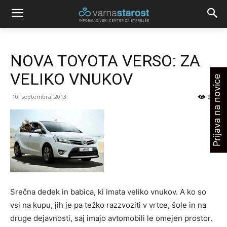
NOVA TOYOTA VERSO: ZA
VELIKO VNUKOV
Prijava na novice
10. septembra, 2013
966
Srečna dedek in babica, ki imata veliko vnukov. A ko so
vsi na kupu, jih je pa težko razzvoziti v vrtce, šole in na
druge dejavnosti, saj imajo avtomobili le omejen prostor.