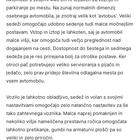
parkiranje po mestu. Na zunaj normalnih dimenzij
osebnega avtomobila, je znotraj velik kot ‘avtobus’. Veliki
sedeži omogočajo udobno sedenje tudi malce močnejšim
postavam. Vstop in iztop je lahkoten, saj je avtomobil
malce višji, kar omogoča tudi večjo preglednost nad
dogajanjem na cesti. Dostopnost do šestega in sedmega
sedeža pa je res prirejena bolj za otroške postave. Ker
otroci pač potrebujejo veliko servisiranja s pijačo in
jedačo, zelo prav pridejo številna odlagalna mesta po
vsem avtomobilu.
Vozilo je lahkotno obladljivo, sedež in volan s svojimi
nastavitvami omogočajo zelo natančno nastavitev za še
tako zahtevnega voznika. Malce naprej pomaknjen in
nekoliko višje nameščena prestavna ročica omogočata
lahkotno pretikanje, gumbi na armaturni plošči pa so
veliki in zelo priročni.