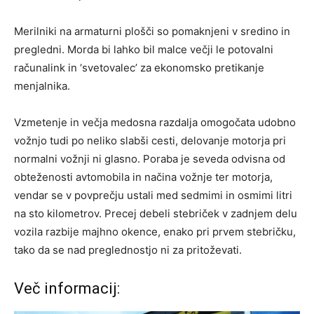
Merilniki na armaturni plošči so pomaknjeni v sredino in
pregledni. Morda bi lahko bil malce večji le potovalni
računalink in ‘svetovalec’ za ekonomsko pretikanje
menjalnika.
Vzmetenje in večja medosna razdalja omogočata udobno
vožnjo tudi po neliko slabši cesti, delovanje motorja pri
normalni vožnji ni glasno. Poraba je seveda odvisna od
obteženosti avtomobila in načina vožnje ter motorja,
vendar se v povprečju ustali med sedmimi in osmimi litri
na sto kilometrov. Precej debeli stebriček v zadnjem delu
vozila razbije majhno okence, enako pri prvem stebričku,
tako da se nad preglednostjo ni za pritoževati.
Več informacij: