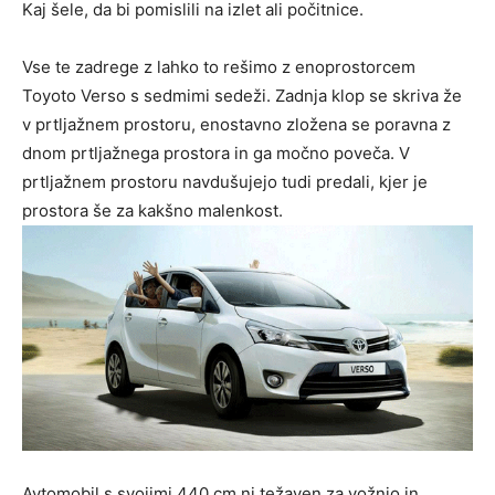
Kaj šele, da bi pomislili na izlet ali počitnice.
Vse te zadrege z lahko to rešimo z enoprostorcem
Toyoto Verso s sedmimi sedeži. Zadnja klop se skriva že
v prtljažnem prostoru, enostavno zložena se poravna z
dnom prtljažnega prostora in ga močno poveča. V
prtljažnem prostoru navdušujejo tudi predali, kjer je
prostora še za kakšno malenkost.
Avtomobil s svojimi 440 cm ni težaven za vožnjo in