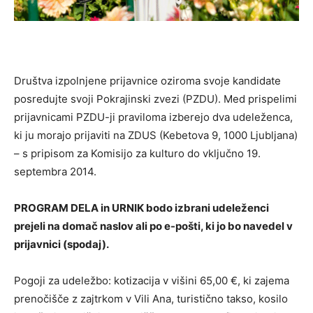
Društva izpolnjene prijavnice oziroma svoje kandidate
posredujte svoji Pokrajinski zvezi (PZDU). Med prispelimi
prijavnicami PZDU-ji praviloma izberejo dva udeleženca,
ki ju morajo prijaviti na ZDUS (Kebetova 9, 1000 Ljubljana)
– s pripisom za Komisijo za kulturo do vključno 19.
septembra 2014.
PROGRAM DELA in URNIK bodo izbrani udeleženci
prejeli na domač naslov ali po e-pošti, ki jo bo navedel v
prijavnici (spodaj).
Pogoji za udeležbo: kotizacija v višini 65,00 €, ki zajema
prenočišče z zajtrkom v Vili Ana, turistično takso, kosilo