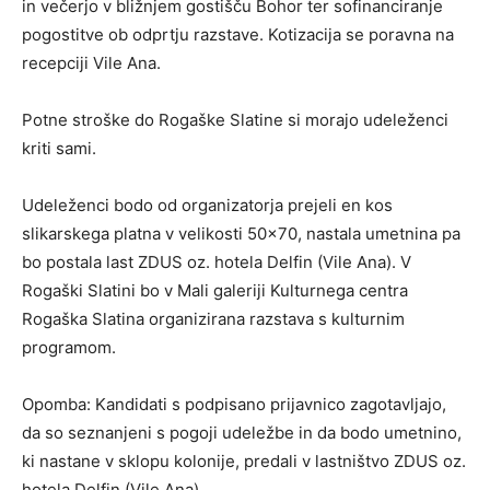
in večerjo v bližnjem gostišču Bohor ter sofinanciranje
pogostitve ob odprtju razstave. Kotizacija se poravna na
recepciji Vile Ana.
Potne stroške do Rogaške Slatine si morajo udeleženci
kriti sami.
Udeleženci bodo od organizatorja prejeli en kos
slikarskega platna v velikosti 50×70, nastala umetnina pa
bo postala last ZDUS oz. hotela Delfin (Vile Ana). V
Rogaški Slatini bo v Mali galeriji Kulturnega centra
Rogaška Slatina organizirana razstava s kulturnim
programom.
Opomba: Kandidati s podpisano prijavnico zagotavljajo,
da so seznanjeni s pogoji udeležbe in da bodo umetnino,
ki nastane v sklopu kolonije, predali v lastništvo ZDUS oz.
hotela Delfin (Vile Ana).