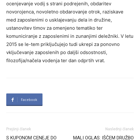
ocenjevanje vodij s strani podrejenih, obdaritev
novorojenca, novoletno obdarovanje otrok, raziskave
med zaposlenimi o usklajevanju dela in družine,
ustanovitev timov za omenjeno tematiko ter
komuniciranje z zaposlenimi in zunanjimi deležniki. V letu
2015 se le-tem priključujejo tudi ukrepi za ponovno
vključevanje zaposlenih po daljši odsostnosti,
filozofija/načela vodenja ter dan odprtih vrat.
Facebook
Prejšnji članek
Naslednji članek
S KUPONOM CENEJE DO
MALI OGLAS: IŠČEM DRUŽBO