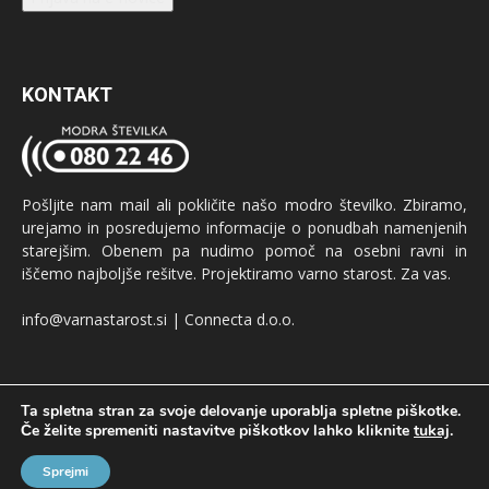
KONTAKT
Pošljite nam mail ali pokličite našo modro številko. Zbiramo,
urejamo in posredujemo informacije o ponudbah namenjenih
starejšim. Obenem pa nudimo pomoč na osebni ravni in
iščemo najboljše rešitve. Projektiramo varno starost. Za vas.
info@varnastarost.si | Connecta d.o.o.
Ta spletna stran za svoje delovanje uporablja spletne piškotke.
Če želite spremeniti nastavitve piškotkov lahko kliknite
tukaj
.
Oglaševanje
GDPR
Pogoji uporabe
Sprejmi
© Produkcija:
oglaševalska agencija Connecta