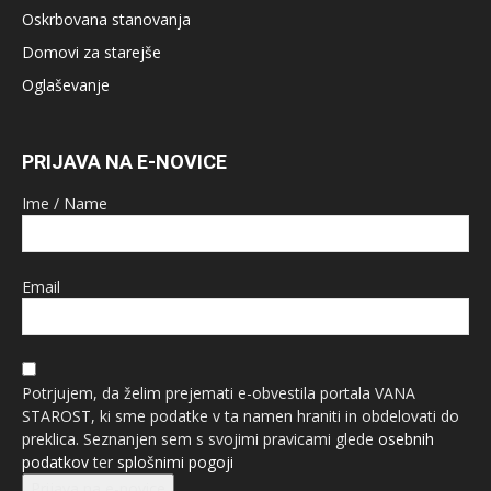
Oskrbovana stanovanja
Domovi za starejše
Oglaševanje
PRIJAVA NA E-NOVICE
Ime / Name
Email
Potrjujem, da želim prejemati e-obvestila portala VANA
STAROST, ki sme podatke v ta namen hraniti in obdelovati do
preklica. Seznanjen sem s svojimi pravicami glede
osebnih
podatkov
ter
splošnimi pogoji
Prijava na e-novice