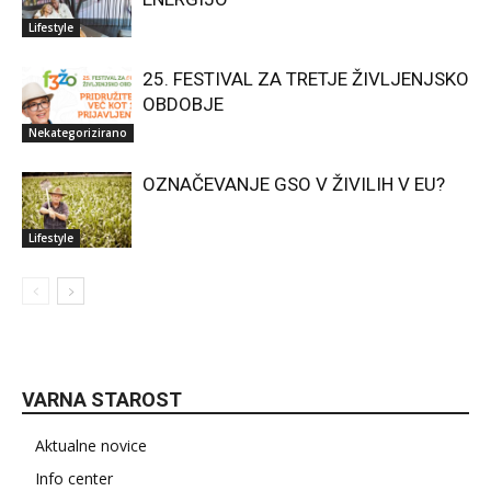
Lifestyle
25. FESTIVAL ZA TRETJE ŽIVLJENJSKO
OBDOBJE
Nekategorizirano
OZNAČEVANJE GSO V ŽIVILIH V EU?
Lifestyle
VARNA STAROST
Aktualne novice
Info center