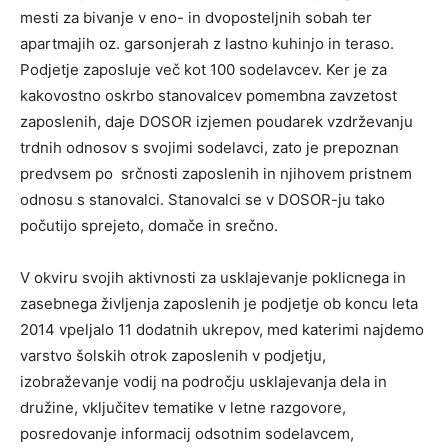
mesti za bivanje v eno- in dvoposteljnih sobah ter
apartmajih oz. garsonjerah z lastno kuhinjo in teraso.
Podjetje zaposluje več kot 100 sodelavcev. Ker je za
kakovostno oskrbo stanovalcev pomembna zavzetost
zaposlenih, daje DOSOR izjemen poudarek vzdrževanju
trdnih odnosov s svojimi sodelavci, zato je prepoznan
predvsem po srčnosti zaposlenih in njihovem pristnem
odnosu s stanovalci. Stanovalci se v DOSOR-ju tako
počutijo sprejeto, domače in srečno.
V okviru svojih aktivnosti za usklajevanje poklicnega in
zasebnega življenja zaposlenih je podjetje ob koncu leta
2014 vpeljalo 11 dodatnih ukrepov, med katerimi najdemo
varstvo šolskih otrok zaposlenih v podjetju,
izobraževanje vodij na področju usklajevanja dela in
družine, vključitev tematike v letne razgovore,
posredovanje informacij odsotnim sodelavcem,