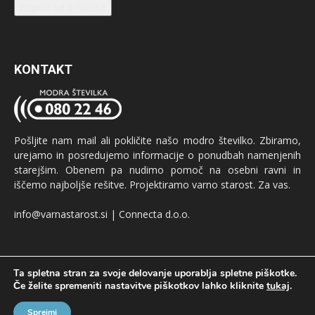
Prijava na e-novice
KONTAKT
Pošljite nam mail ali pokličite našo modro številko. Zbiramo,
urejamo in posredujemo informacije o ponudbah namenjenih
starejšim. Obenem pa nudimo pomoč na osebni ravni in
iščemo najboljše rešitve. Projektiramo varno starost. Za vas.
info@varnastarost.si | Connecta d.o.o.
Ta spletna stran za svoje delovanje uporablja spletne piškotke.
Če želite spremeniti nastavitve piškotkov lahko kliknite
tukaj
.
Oglaševanje
GDPR
Pogoji uporabe
Sprejmi