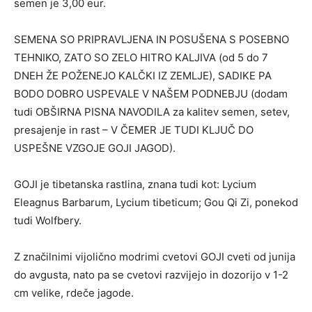
semen je 3,00 eur.
SEMENA SO PRIPRAVLJENA IN POSUŠENA S POSEBNO
TEHNIKO, ZATO SO ZELO HITRO KALJIVA (od 5 do 7
DNEH ŽE POŽENEJO KALČKI IZ ZEMLJE), SADIKE PA
BODO DOBRO USPEVALE V NAŠEM PODNEBJU (dodam
tudi OBŠIRNA PISNA NAVODILA za kalitev semen, setev,
presajenje in rast – V ČEMER JE TUDI KLJUČ DO
USPEŠNE VZGOJE GOJI JAGOD).
GOJI je tibetanska rastlina, znana tudi kot: Lycium
Eleagnus Barbarum, Lycium tibeticum; Gou Qi Zi, ponekod
tudi Wolfbery.
Z značilnimi vijolično modrimi cvetovi GOJI cveti od junija
do avgusta, nato pa se cvetovi razvijejo in dozorijo v 1-2
cm velike, rdeče jagode.