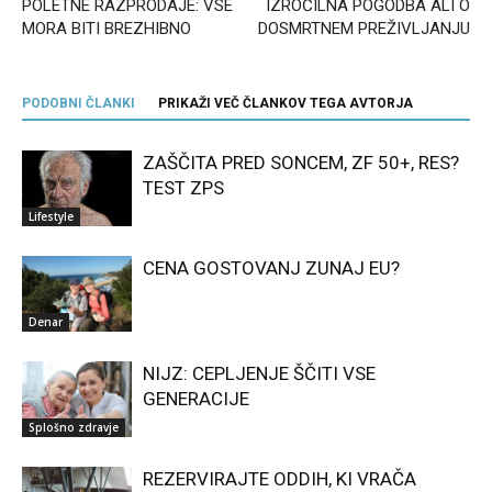
POLETNE RAZPRODAJE: VSE
IZROČILNA POGODBA ALI O
MORA BITI BREZHIBNO
DOSMRTNEM PREŽIVLJANJU
PODOBNI ČLANKI
PRIKAŽI VEČ ČLANKOV TEGA AVTORJA
ZAŠČITA PRED SONCEM, ZF 50+, RES?
TEST ZPS
Lifestyle
CENA GOSTOVANJ ZUNAJ EU?
Denar
NIJZ: CEPLJENJE ŠČITI VSE
GENERACIJE
Splošno zdravje
REZERVIRAJTE ODDIH, KI VRAČA