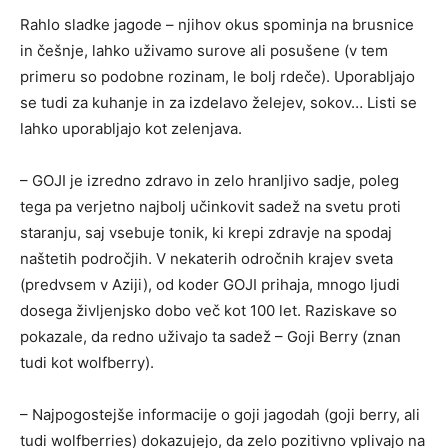
Rahlo sladke jagode – njihov okus spominja na brusnice
in češnje, lahko uživamo surove ali posušene (v tem
primeru so podobne rozinam, le bolj rdeče). Uporabljajo
se tudi za kuhanje in za izdelavo želejev, sokov… Listi se
lahko uporabljajo kot zelenjava.
– GOJI je izredno zdravo in zelo hranljivo sadje, poleg
tega pa verjetno najbolj učinkovit sadež na svetu proti
staranju, saj vsebuje tonik, ki krepi zdravje na spodaj
naštetih področjih. V nekaterih odročnih krajev sveta
(predvsem v Aziji), od koder GOJI prihaja, mnogo ljudi
dosega življenjsko dobo več kot 100 let. Raziskave so
pokazale, da redno uživajo ta sadež – Goji Berry (znan
tudi kot wolfberry).
– Najpogostejše informacije o goji jagodah (goji berry, ali
tudi wolfberries) dokazujejo, da zelo pozitivno vplivajo na