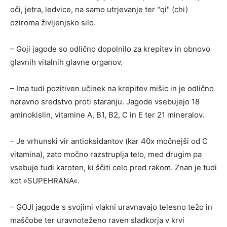
oči, jetra, ledvice, na samo utrjevanje ter "qi" (chi)
oziroma življenjsko silo.
– Goji jagode so odlično dopolnilo za krepitev in obnovo
glavnih vitalnih glavne organov.
– Ima tudi pozitiven učinek na krepitev mišic in je odlično
naravno sredstvo proti staranju. Jagode vsebujejo 18
aminokislin, vitamine A, B1, B2, C in E ter 21 mineralov.
– Je vrhunski vir antioksidantov (kar 40x močnejši od C
vitamina), zato močno razstruplja telo, med drugim pa
vsebuje tudi karoten, ki ščiti celo pred rakom. Znan je tudi
kot »SUPEHRANA«.
– GOJI jagode s svojimi vlakni uravnavajo telesno težo in
maščobe ter uravnoteženo raven sladkorja v krvi