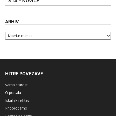
STA – NOVICE
ARHIV
Arhiv
HITRE POVEZAVE
Varna starost
O portalu
Iskalnik rešitev
Priporočamo
Pomoč na domu