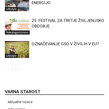
ENERGIJO
Lifestyle
25. FESTIVAL ZA TRETJE ŽIVLJENJSKO
OBDOBJE
Nekategorizirano
OZNAČEVANJE GSO V ŽIVILIH V EU?
Lifestyle
VARNA STAROST
Aktualne novice