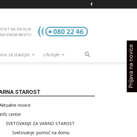
Prijava na novice
vi za starejše
Lifestyle
ARNA STAROST
Aktualne novice
Info center
SVETOVANJE ZA VARNO STAROST
Svetovanje: pomoč na domu