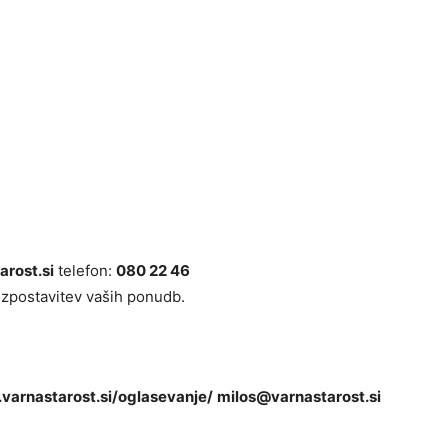
arost.si
telefon:
080 22 46
izpostavitev vaših ponudb.
varnastarost.si/oglasevanje/
milos@varnastarost.si