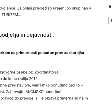
A
kojence. Za boljši pregled so urejeni po skupinah v
R, TURIZEM…
Ar
odjetju in dejavnosti:
udarkom na primernosti ponudbe prav za starejšo
dgovorne osebe oz. koordinatorja.
a do konca julija 2012.
etne predstavitve, vam lahko ponudmo tudi to –
rost. Zahtevajte AKCIJSKO ponudbo!
pravico do presoje, ali je objava primerna ali ne in