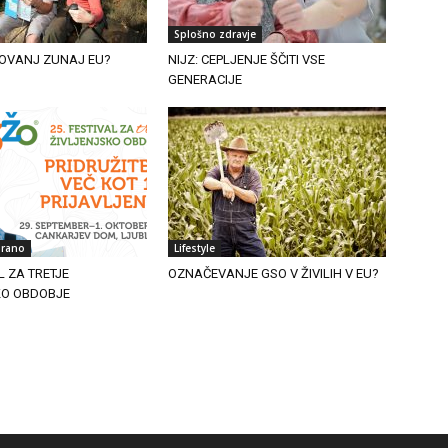
Splošno zdravje
OVANJ ZUNAJ EU?
NIJZ: CEPLJENJE ŠČITI VSE
GENERACIJE
irano
Lifestyle
L ZA TRETJE
OZNAČEVANJE GSO V ŽIVILIH V EU?
KO OBDOBJE