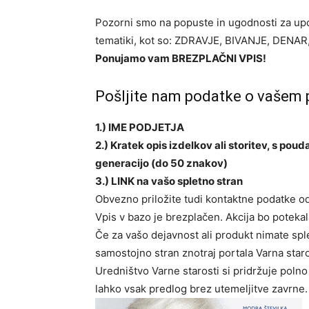
Pozorni smo na popuste in ugodnosti za upo
tematiki, kot so: ZDRAVJE, BIVANJE, DENA
Ponujamo vam BREZPLAČNI VPIS!
Pošljite nam podatke o vašem p
1.) IME PODJETJA
2.) Kratek opis izdelkov ali storitev, s po
generacijo (do 50 znakov)
3.) LINK na vašo spletno stran
Obvezno priložite tudi kontaktne podatke o
Vpis v bazo je brezplačen. Akcija bo potekal
Če za vašo dejavnost ali produkt nimate spl
samostojno stran znotraj portala Varna sta
Uredništvo Varne starosti si pridržuje polno 
lahko vsak predlog brez utemeljitve zavrne.