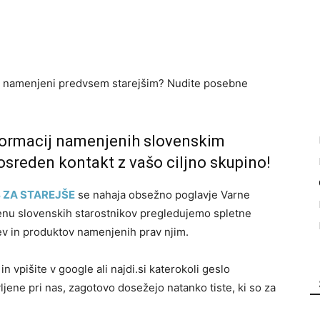
i so namenjeni predvsem starejšim? Nudite posebne
nformacij namenjenih slovenskim
sreden kontakt z vašo ciljno skupino!
 ZA STAREJŠE
se nahaja obsežno poglavje Varne
menu slovenskih starostnikov pregledujemo spletne
ev in produktov namenjenih prav njim.
in vpišite v google ali najdi.si katerokoli geslo
jene pri nas, zagotovo dosežejo natanko tiste, ki so za