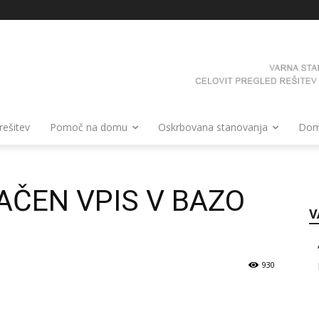
 rešitev
Pomoč na domu
Oskrbovana stanovanja
Domo
AČEN VPIS V BAZO
V
930