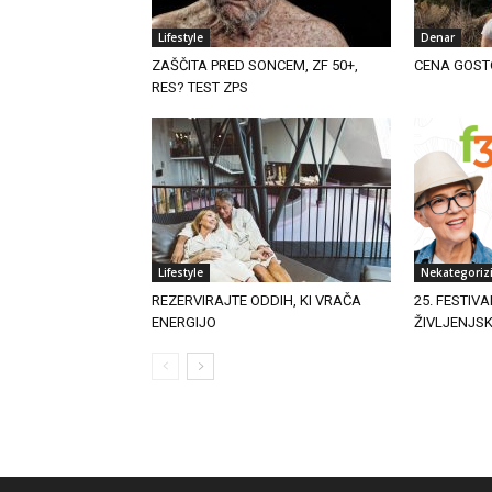
Lifestyle
Denar
ZAŠČITA PRED SONCEM, ZF 50+,
CENA GOST
RES? TEST ZPS
Lifestyle
Nekategoriz
REZERVIRAJTE ODDIH, KI VRAČA
25. FESTIVA
ENERGIJO
ŽIVLJENJS