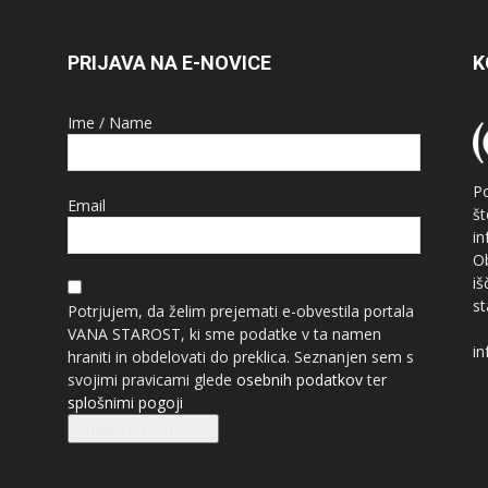
PRIJAVA NA E-NOVICE
K
Ime / Name
P
Email
š
i
O
i
st
Potrjujem, da želim prejemati e-obvestila portala
VANA STAROST, ki sme podatke v ta namen
in
hraniti in obdelovati do preklica. Seznanjen sem s
svojimi pravicami glede
osebnih podatkov
ter
splošnimi pogoji
Prijava na e-novice