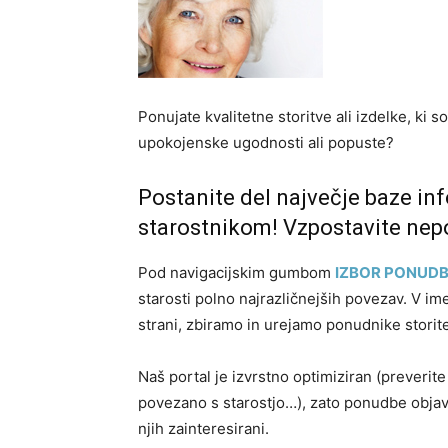
Ponujate kvalitetne storitve ali izdelke, k
upokojenske ugodnosti ali popuste?
Postanite del največje baze i
starostnikom! Vzpostavite nepo
Pod navigacijskim gumbom
IZBOR PONUDB
starosti polno najrazličnejših povezav. V i
strani, zbiramo in urejamo ponudnike storit
Naš portal je izvrstno optimiziran (preverite 
povezano s starostjo…), zato ponudbe objavl
njih zainteresirani.