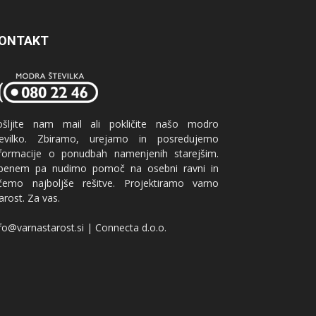
ONTAKT
ošljite nam mail ali pokličite našo modro
tevilko. Zbiramo, urejamo in posredujemo
nformacije o ponudbah namenjenih starejšim.
benem pa nudimo pomoč na osebni ravni in
ščemo najboljše rešitve. Projektiramo varno
arost. Za vas.
fo@varnastarost.si | Connecta d.o.o.