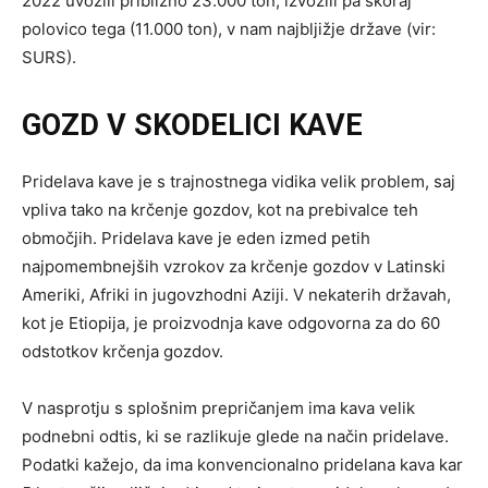
2022 uvozili približno 23.000 ton, izvozili pa skoraj
polovico tega (11.000 ton), v nam najbljižje države (vir:
SURS).
GOZD V SKODELICI KAVE
Pridelava kave je s trajnostnega vidika velik problem, saj
vpliva tako na krčenje gozdov, kot na prebivalce teh
območjih. ​Pridelava kave je eden ​izmed petih
najpomembnejših vzrokov za krčenje gozdov v Latinski
Ameriki, Afriki in jugovzhodni Aziji. V nekaterih državah,
kot je Etiopija, je proizvodnja kave odgovorna za do 60
odstotkov krčenja gozdov.
V nasprotju s splošnim prepričanjem ima kava velik
podnebni odtis, ki se razlikuje glede na način pridelave.
Podatki kažejo, da ima konvencionalno pridelana kava kar