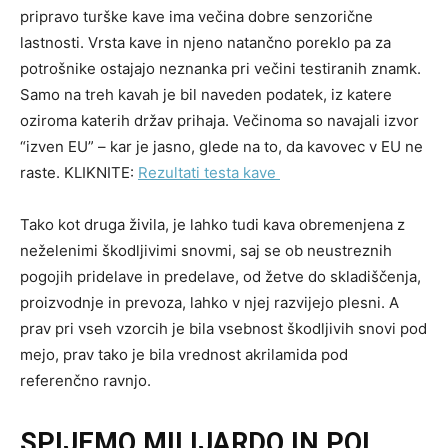
pripravo turške kave ima večina dobre senzorične
lastnosti. Vrsta kave in njeno natančno poreklo pa za
potrošnike ostajajo neznanka pri večini testiranih znamk.
Samo na treh kavah je bil naveden podatek, iz katere
oziroma katerih držav prihaja. Večinoma so navajali izvor
“izven EU” – kar je jasno, glede na to, da kavovec v EU ne
raste. KLIKNITE:
Rezultati testa kave
Tako kot druga živila, je lahko tudi kava obremenjena z
neželenimi škodljivimi snovmi, saj se ob neustreznih
pogojih pridelave in predelave, od žetve do skladiščenja,
proizvodnje in prevoza, lahko v njej razvijejo plesni. A
prav pri vseh vzorcih je bila vsebnost škodljivih snovi pod
mejo, prav tako je bila vrednost akrilamida pod
referenčno ravnjo.
SPIJEMO MILIJARDO IN POL