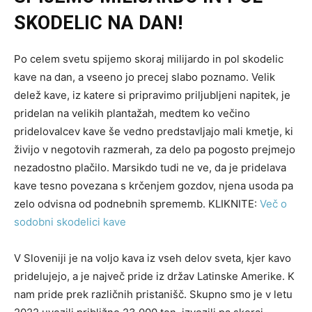
SKODELIC NA DAN!
Po celem svetu spijemo skoraj milijardo in pol skodelic
kave na dan, a vseeno jo precej slabo poznamo. Velik
delež kave, iz katere si pripravimo priljubljeni napitek, je
pridelan na velikih plantažah, medtem ko večino
pridelovalcev kave še vedno predstavljajo mali kmetje, ki
živijo v negotovih razmerah, za delo pa pogosto prejmejo
nezadostno plačilo. Marsikdo tudi ne ve, da je pridelava
kave tesno povezana s krčenjem gozdov, njena usoda pa
zelo odvisna od podnebnih sprememb. KLIKNITE:
Več o
sodobni
skodelici kave
V Sloveniji je na voljo kava iz vseh delov sveta, kjer kavo
pridelujejo, a je največ pride iz držav Latinske Amerike. K
nam pride prek različnih pristanišč. Skupno smo je v letu