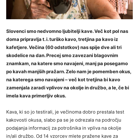
Slovenci smo nedvomno ljubitelji kave. Več kot pol nas
doma pripravlja t. i. turško kavo, tretjina pa kavo iz
kafetjere. Večina (60 odstotkov) nas spije dve ali tri
skodelice na dan. Precej smo zavezani blagovnim
znamkam, na katere smo navajeni, manj pa posegamo
po kavah manjših pražarn. Zelo nam je pomemben okus,
na katerega smo navajeni – več kot tretjina bi kavo
zamenjala zaradi vplivov na okolje in družbo, a le, če bi
imela kava primerljiv okus.
Kava, ki so jo testirali, je večinoma dobro prestala test
kakovosti okusa, slabo pa se je odrezala na področju
podajanja informacij za potrošnika in vpliva na okolje
in/ali družbo. Od 14 vzorcev mlete pražene kave za