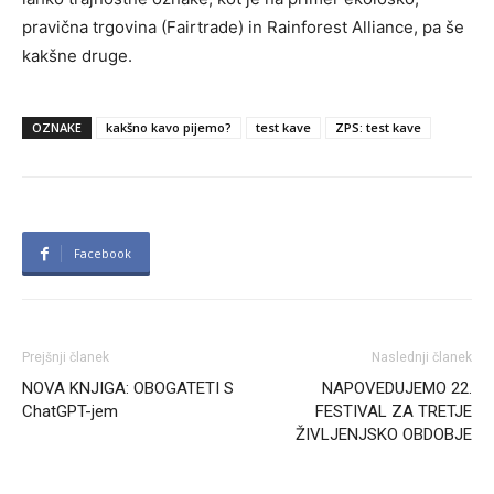
pravična trgovina (Fairtrade) in Rainforest Alliance, pa še
kakšne druge.
OZNAKE
kakšno kavo pijemo?
test kave
ZPS: test kave
Facebook
Prejšnji članek
Naslednji članek
NOVA KNJIGA: OBOGATETI S
NAPOVEDUJEMO 22.
ChatGPT-jem
FESTIVAL ZA TRETJE
ŽIVLJENJSKO OBDOBJE