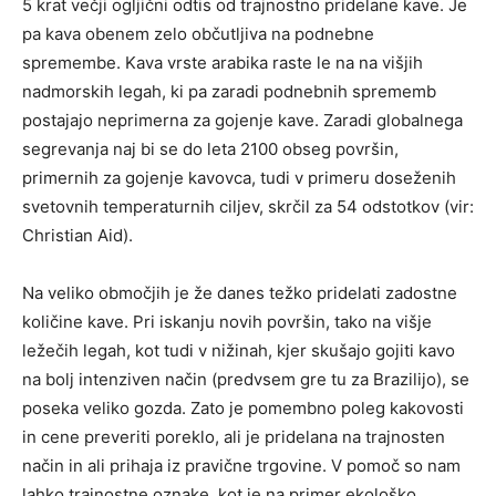
5 krat večji ogljični odtis od trajnostno pridelane kave. Je
pa kava obenem zelo občutljiva na podnebne
spremembe. Kava vrste arabika raste le na na višjih
nadmorskih legah, ki pa zaradi podnebnih sprememb
postajajo neprimerna za gojenje kave. Zaradi globalnega
segrevanja naj bi se do leta 2100 obseg površin,
primernih za gojenje kavovca, tudi v primeru doseženih
svetovnih temperaturnih ciljev, skrčil za 54 odstotkov (vir:
Christian Aid).
Na veliko območjih je že danes težko pridelati zadostne
količine kave. Pri iskanju novih površin, tako na višje
ležečih legah, kot tudi v nižinah, kjer skušajo gojiti kavo
na bolj intenziven način (predvsem gre tu za Brazilijo), se
poseka veliko gozda. Zato je pomembno poleg kakovosti
in cene preveriti poreklo, ali je pridelana na trajnosten
način in ali prihaja iz pravične trgovine. V pomoč so nam
lahko trajnostne oznake, kot je na primer ekološko,