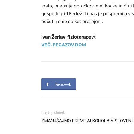
vrsto, metanje obročkov, met kocke in črni P
gospo Ingrid Ferlež, ki nas je pospremila v 
počutili smo se kot prerojeni.
Ivan Žerjav, fizioterapevt
VEČ: PEGAZOV DOM
Facebook
Prejšnji članek
ZMANJŠAJMO BREME ALKOHOLA V SLOVENIJ