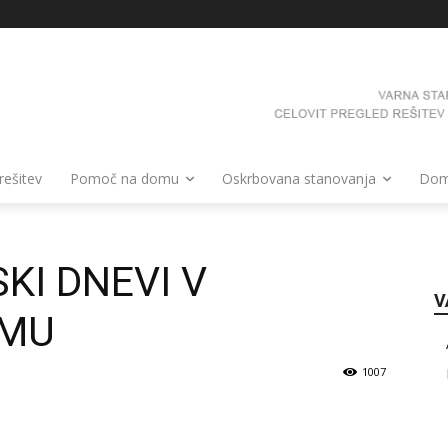
 rešitev
Pomoč na domu
Oskrbovana stanovanja
Domo
KI DNEVI V
V
OMU
1007