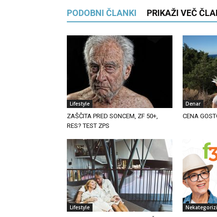
PODOBNI ČLANKI
PRIKAŽI VEČ ČL
Lifestyle
Denar
ZAŠČITA PRED SONCEM, ZF 50+,
CENA GOST
RES? TEST ZPS
Lifestyle
Nekategoriz