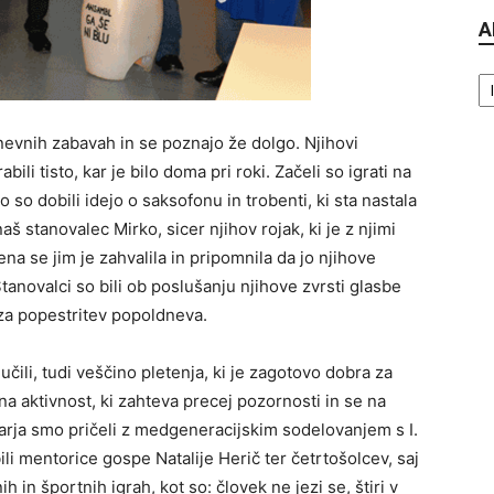
A
Ar
nevnih zabavah in se poznajo že dolgo. Njihovi
li tisto, kar je bilo doma pri roki. Začeli so igrati na
o so dobili idejo o saksofonu in trobenti, ki sta nastala
naš stanovalec Mirko, sicer njihov rojak, ki je z njimi
na se jim je zahvalila in pripomnila da jo njihove
anovalci so bili ob poslušanju njihove zvrsti glasbe
 za popestritev popoldneva.
čili, tudi veščino pletenja, ki je zagotovo dobra za
a aktivnost, ki zahteva precej pozornosti in se na
uarja smo pričeli z medgeneracijskim sodelovanjem s I.
i mentorice gospe Natalije Herič ter četrtošolcev, saj
 in športnih igrah, kot so: človek ne jezi se, štiri v