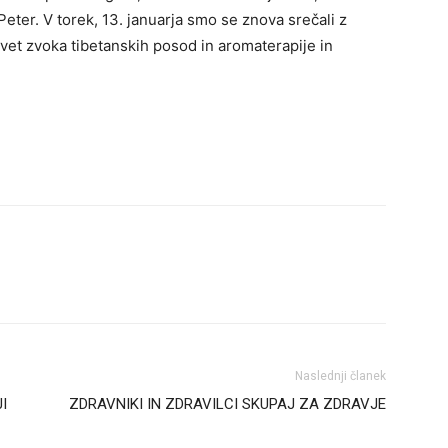
eter. V torek, 13. januarja smo se znova srečali z
svet zvoka tibetanskih posod in aromaterapije in
Naslednji članek
I
ZDRAVNIKI IN ZDRAVILCI SKUPAJ ZA ZDRAVJE