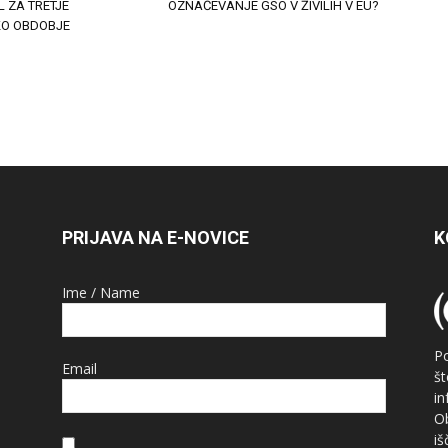
L ZA TRETJE
OZNAČEVANJE GSO V ŽIVILIH V EU?
KO OBDOBJE
PRIJAVA NA E-NOVICE
K
Ime / Name
P
Email
š
i
O
i