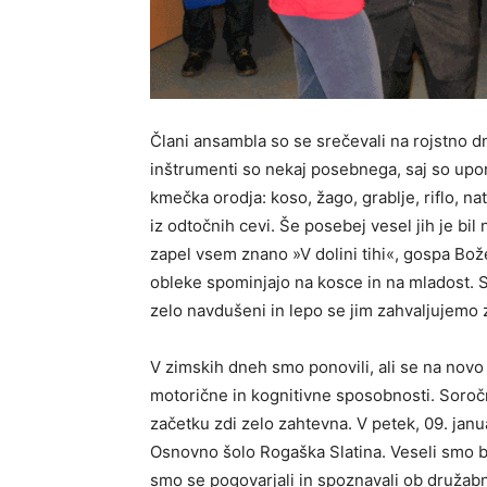
Člani ansambla so se srečevali na rojstno d
inštrumenti so nekaj posebnega, saj so uporabi
kmečka orodja: koso, žago, grablje, riflo, nat
iz odtočnih cevi. Še posebej vesel jih je bil 
zapel vsem znano »V dolini tihi«, gospa Bože
obleke spominjajo na kosce in na mladost. St
zelo navdušeni in lepo se jim zahvaljujemo
V zimskih dneh smo ponovili, ali se na novo u
motorične in kognitivne sposobnosti. Soročn
začetku zdi zelo zahtevna. V petek, 09. jan
Osnovno šolo Rogaška Slatina. Veseli smo bil
smo se pogovarjali in spoznavali ob družabnih