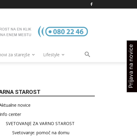
Prijava na novice
vi za starejše
Lifestyle
ARNA STAROST
Aktualne novice
Info center
SVETOVANJE ZA VARNO STAROST
Svetovanje: pomoč na domu