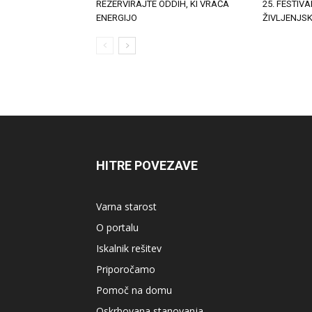
REZERVIRAJTE ODDIH, KI VRAČA
25. FESTIVA
ENERGIJO
ŽIVLJENJS
HITRE POVEZAVE
Varna starost
O portalu
Iskalnik rešitev
Priporočamo
Pomoč na domu
Oskrbovana stanovanja