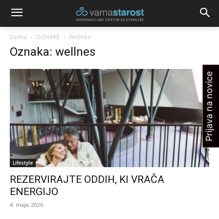
Doma
OZNAKE
Wellnes
Oznaka: wellnes
Prijava na novice
Lifestyle
REZERVIRAJTE ODDIH, KI VRAČA
ENERGIJO
4. maja, 2026