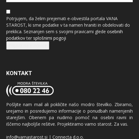
Potrjujem, da želim prejemati e-obvestila portala VANA
STAROST, ki sme podatke v ta namen hraniti in obdelovati do
preklica. Seznanjen sem s svojimi pravicami glede
osebnih
podatkov
ter
splošnimi pogoji
Prijava na e-novice
KONTAKT
Pošljite nam mail ali pokličite našo modro številko. Zbiramo,
urejamo in posredujemo informacije o ponudbah namenjenih
starejšim. Obenem pa nudimo pomoč na osebni ravni in
iščemo najboljše rešitve. Projektiramo varno starost. Za vas.
info@varnastarost.si | Connecta d.o.o.