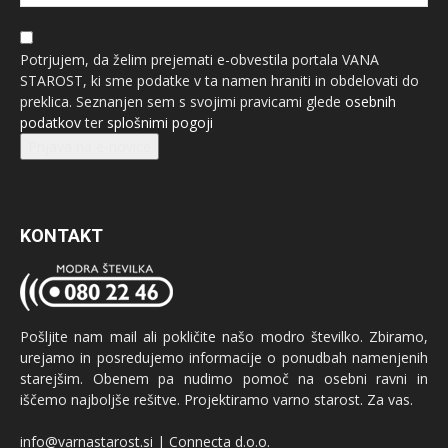
Potrjujem, da želim prejemati e-obvestila portala VANA
STAROST, ki sme podatke v ta namen hraniti in obdelovati do
preklica. Seznanjen sem s svojimi pravicami glede
osebnih
podatkov
ter
splošnimi pogoji
Prijava na e-novice
KONTAKT
Pošljite nam mail ali pokličite našo modro številko. Zbiramo,
urejamo in posredujemo informacije o ponudbah namenjenih
starejšim. Obenem pa nudimo pomoč na osebni ravni in
iščemo najboljše rešitve. Projektiramo varno starost. Za vas.
info@varnastarost.si | Connecta d.o.o.