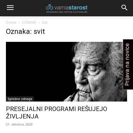
Doma
OZNAKE
Svit
Oznaka: svit
Prijava na novice
Splošno zdravje
PRESEJALNI PROGRAMI REŠUJEJO
ŽIVLJENJA
21. oktobra, 2020