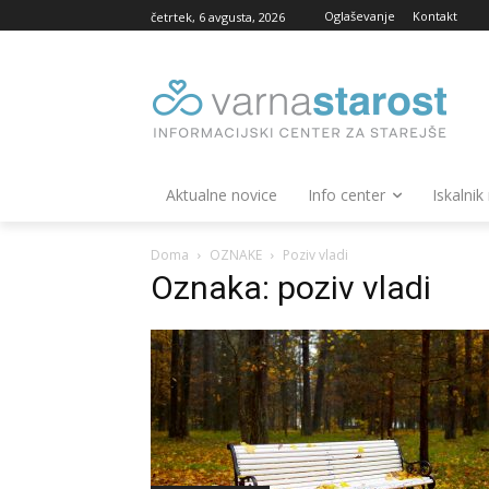
Oglaševanje
Kontakt
četrtek, 6 avgusta, 2026
Aktualne novice
Info center
Iskalnik
Doma
OZNAKE
Poziv vladi
Oznaka: poziv vladi