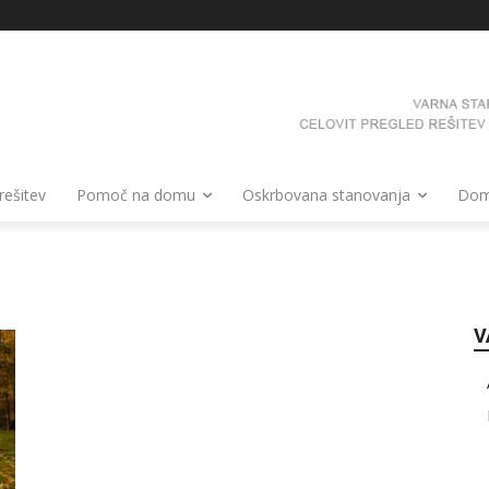
 rešitev
Pomoč na domu
Oskrbovana stanovanja
Domo
V