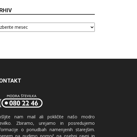
RHIV
hiv
ONTAKT
ošljite nam mail ali pokličite našo modro
tevilko. Zbiramo, urejamo in posredujemo
nformacije o ponudbah namenjenih starejšim.
benem pa nudimo pomoč na osebni ravni in