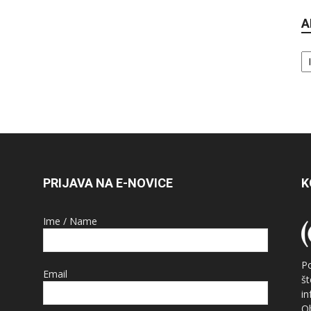
A
Ar
PRIJAVA NA E-NOVICE
K
Ime / Name
P
Email
š
i
O