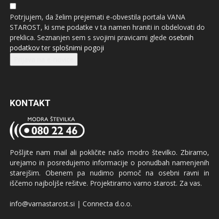
Potrjujem, da želim prejemati e-obvestila portala VANA
STAROST, ki sme podatke v ta namen hraniti in obdelovati do
preklica. Seznanjen sem s svojimi pravicami glede
osebnih
podatkov
ter
splošnimi pogoji
Prijava na e-novice
KONTAKT
Pošljite nam mail ali pokličite našo modro številko. Zbiramo,
urejamo in posredujemo informacije o ponudbah namenjenih
starejšim. Obenem pa nudimo pomoč na osebni ravni in
iščemo najboljše rešitve. Projektiramo varno starost. Za vas.
info@varnastarost.si | Connecta d.o.o.