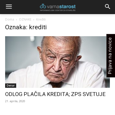
Doma
OZNAKE
Krediti
Oznaka: krediti
Prijava na novice
Denar
ODLOG PLAČILA KREDITA; ZPS SVETUJE
21. aprila, 2020