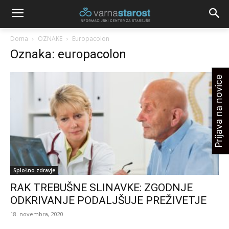
Doma
OZNAKE
Europacolon
Oznaka: europacolon
Prijava na novice
Splošno zdravje
RAK TREBUŠNE SLINAVKE: ZGODNJE
ODKRIVANJE PODALJŠUJE PREŽIVETJE
18. novembra, 2020