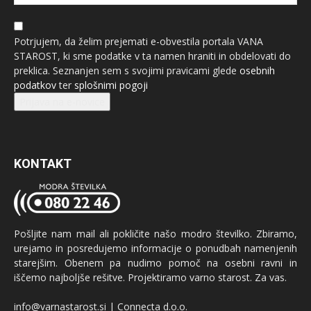
Potrjujem, da želim prejemati e-obvestila portala VANA
STAROST, ki sme podatke v ta namen hraniti in obdelovati do
preklica. Seznanjen sem s svojimi pravicami glede
osebnih
podatkov
ter
splošnimi pogoji
Prijava na e-novice
KONTAKT
Pošljite nam mail ali pokličite našo modro številko. Zbiramo,
urejamo in posredujemo informacije o ponudbah namenjenih
starejšim. Obenem pa nudimo pomoč na osebni ravni in
iščemo najboljše rešitve. Projektiramo varno starost. Za vas.
info@varnastarost.si | Connecta d.o.o.