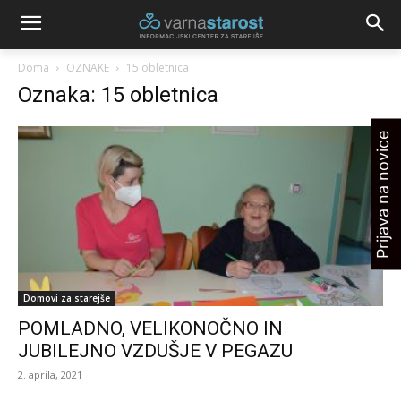
Doma
OZNAKE
15 obletnica
Oznaka: 15 obletnica
Prijava na novice
Domovi za starejše
POMLADNO, VELIKONOČNO IN
JUBILEJNO VZDUŠJE V PEGAZU
2. aprila, 2021