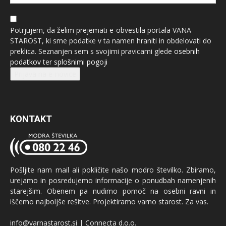
Potrjujem, da želim prejemati e-obvestila portala VANA
STAROST, ki sme podatke v ta namen hraniti in obdelovati do
preklica. Seznanjen sem s svojimi pravicami glede
osebnih
podatkov
ter
splošnimi pogoji
Prijava na e-novice
KONTAKT
Pošljite nam mail ali pokličite našo modro številko. Zbiramo,
urejamo in posredujemo informacije o ponudbah namenjenih
starejšim. Obenem pa nudimo pomoč na osebni ravni in
iščemo najboljše rešitve. Projektiramo varno starost. Za vas.
info@varnastarost.si | Connecta d.o.o.