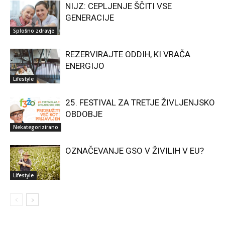
NIJZ: CEPLJENJE ŠČITI VSE
GENERACIJE
Splošno zdravje
REZERVIRAJTE ODDIH, KI VRAČA
ENERGIJO
Lifestyle
25. FESTIVAL ZA TRETJE ŽIVLJENJSKO
OBDOBJE
Nekategorizirano
OZNAČEVANJE GSO V ŽIVILIH V EU?
Lifestyle