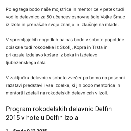
Poleg tega bodo naše mojstrice in mentorice v petek tudi
vodile delavnico za 50 učencev osnovne šole Vojke Šmuc
iz Izole in prenašale svoje znanje in izkušnje na mlade.
V spremljajočih dogodkih pa nas bodo v soboto popoldne
obiskale tudi rokodelke iz Škofij, Kopra in Trsta in
prikazale izdelavo košare iz beka in izdelavo
ljubezenskega šala.
V zaključku delavnic v soboto zvečer pa bomo na posebni
razstavi predstavili vse izdelke, ki jih bodo mentorice in
mentorji izdelali na rokodelskih delavnicah v Izoli.
Program rokodelskih delavnic Delfin
2015 v hotelu Delfin Izola:
1. Sreda 9.12.2015