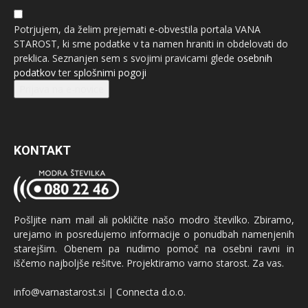
Potrjujem, da želim prejemati e-obvestila portala VANA
STAROST, ki sme podatke v ta namen hraniti in obdelovati do
preklica. Seznanjen sem s svojimi pravicami glede
osebnih
podatkov
ter
splošnimi pogoji
Prijava na e-novice
KONTAKT
Pošljite nam mail ali pokličite našo modro številko. Zbiramo,
urejamo in posredujemo informacije o ponudbah namenjenih
starejšim. Obenem pa nudimo pomoč na osebni ravni in
iščemo najboljše rešitve. Projektiramo varno starost. Za vas.
info@varnastarost.si | Connecta d.o.o.