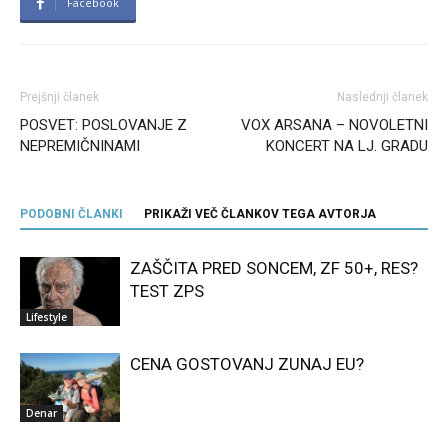
Facebook
Prejšnji članek
Naslednji članek
POSVET: POSLOVANJE Z
VOX ARSANA – NOVOLETNI
NEPREMIČNINAMI
KONCERT NA LJ. GRADU
PODOBNI ČLANKI
PRIKAŽI VEČ ČLANKOV TEGA AVTORJA
ZAŠČITA PRED SONCEM, ZF 50+, RES?
TEST ZPS
Lifestyle
CENA GOSTOVANJ ZUNAJ EU?
Denar