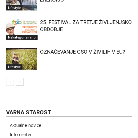
Lifestyle
25. FESTIVAL ZA TRETJE ŽIVLJENJSKO
OBDOBJE
Nekategorizirano
OZNAČEVANJE GSO V ŽIVILIH V EU?
Lifestyle
VARNA STAROST
Aktualne novice
Info center