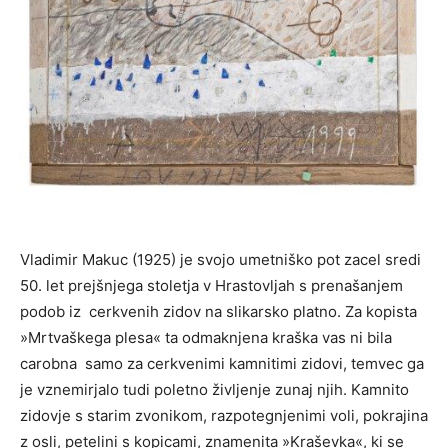
Vladimir Makuc (1925) je svojo umetniško pot zacel sredi
50. let prejšnjega stoletja v Hrastovljah s prenašanjem
podob iz cerkvenih zidov na slikarsko platno. Za kopista
»Mrtvaškega plesa« ta odmaknjena kraška vas ni bila
carobna samo za cerkvenimi kamnitimi zidovi, temvec ga
je vznemirjalo tudi poletno življenje zunaj njih. Kamnito
zidovje s starim zvonikom, razpotegnjenimi voli, pokrajina
z osli, petelini s kopicami, znamenita »Kraševka«, ki se