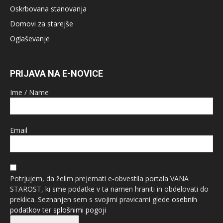
Oskrbovana stanovanja
Domovi za starejše
Oglaševanje
PRIJAVA NA E-NOVICE
Ime / Name
Email
Potrjujem, da želim prejemati e-obvestila portala VANA
STAROST, ki sme podatke v ta namen hraniti in obdelovati do
preklica. Seznanjen sem s svojimi pravicami glede
osebnih
podatkov
ter
splošnimi pogoji
Prijava na e-novice