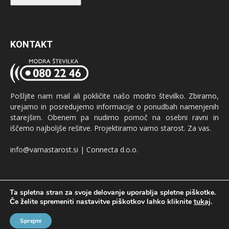
KONTAKT
Pošljite nam mail ali pokličite našo modro številko. Zbiramo,
urejamo in posredujemo informacije o ponudbah namenjenih
starejšim. Obenem pa nudimo pomoč na osebni ravni in
iščemo najboljše rešitve. Projektiramo varno starost. Za vas.
info@varnastarost.si | Connecta d.o.o.
Ta spletna stran za svoje delovanje uporablja spletne piškotke.
Če želite spremeniti nastavitve piškotkov lahko kliknite
tukaj
.
Oglaševanje
GDPR
Pogoji uporabe
Sprejmi
© Produkcija:
oglaševalska agencija Connecta