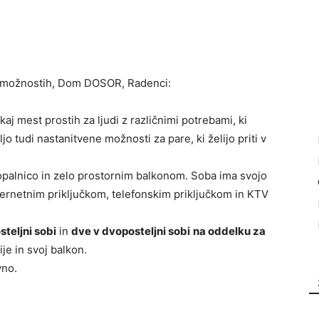
ih možnostih, Dom DOSOR, Radenci:
aj mest prostih za ljudi z različnimi potrebami, ki
jo tudi nastanitvene možnosti za pare, ki želijo priti v
kopalnico in zelo prostornim balkonom. Soba ima svojo
nternetnim priključkom, telefonskim priključkom in KTV
steljni sobi
in
dve v dvoposteljni sobi
na oddelku za
ije in svoj balkon.
vno.