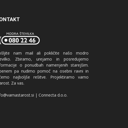
ONTAKT
ošljite nam mail ali pokličite našo modro
tevilko. Zbiramo, urejamo in posredujemo
nformacije o ponudbah namenjenih starejšim.
benem pa nudimo pomoč na osebni ravni in
ščemo najboljše rešitve. Projektiramo varno
arost. Za vas.
fo@varnastarost.si | Connecta d.o.o.