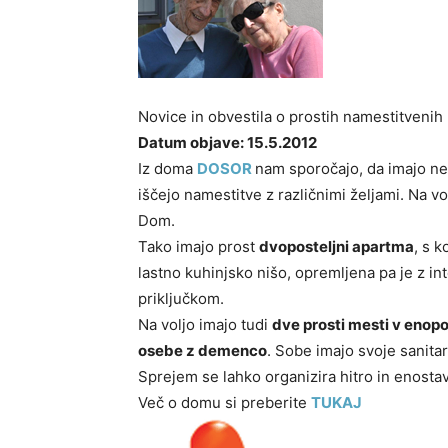
Novice in obvestila o prostih namestitven
Datum objave: 15.5.2012
Iz doma
DOSOR
nam sporočajo, da imajo nek
iščejo namestitve z različnimi željami. Na vol
Dom.
Tako imajo prost
dvoposteljni apartma
, s 
lastno kuhinjsko nišo, opremljena pa je z i
priključkom.
Na voljo imajo tudi
dve prosti mesti v enopo
osebe z demenco
. Sobe imajo svoje sanitar
Sprejem se lahko organizira hitro in enosta
Več o domu si preberite
TUKAJ