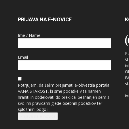
PRIJAVA NA E-NOVICE
K
Ime / Name
P
Email
š
i
O
i
st
Potrjujem, da želim prejemati e-obvestila portala
VANA STAROST, ki sme podatke v ta namen
in
hraniti in obdelovati do preklica. Seznanjen sem s
svojimi pravicami glede
osebnih podatkov
ter
splošnimi pogoji
Prijava na e-novice