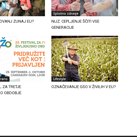
Splošno zdravje
OVANJ ZUNAJ EU?
NIJZ: CEPLJENJE ŠČITI VSE
GENERACIJE
irano
Lifestyle
L ZA TRETJE
OZNAČEVANJE GSO V ŽIVILIH V EU?
KO OBDOBJE