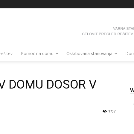
 rešitev
Pomoč na domu
Oskrbovana stanovanja
Domo
V DOMU DOSOR V
V
1707