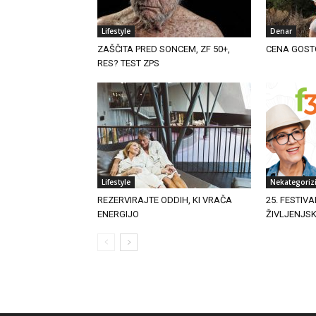
Lifestyle
Denar
ZAŠČITA PRED SONCEM, ZF 50+,
CENA GOST
RES? TEST ZPS
Lifestyle
Nekategoriz
REZERVIRAJTE ODDIH, KI VRAČA
25. FESTIVA
ENERGIJO
ŽIVLJENJS