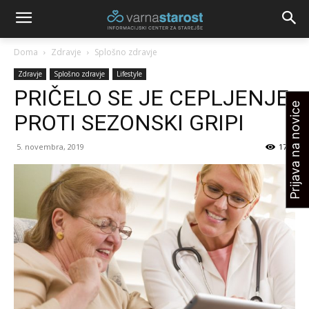
Doma
Zdravje
Splošno zdravje
Zdravje
Splošno zdravje
Lifestyle
PRIČELO SE JE CEPLJENJE
Prijava na novice
PROTI SEZONSKI GRIPI
5. novembra, 2019
1765