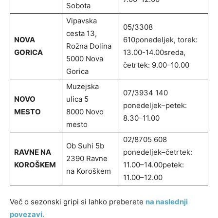
Sobota
Vipavska
05/3308
cesta 13,
NOVA
610ponedeljek, torek:
Rožna Dolina
GORICA
13.00-14.00sreda,
5000 Nova
četrtek: 9.00–10.00
Gorica
Muzejska
07/3934 140
NOVO
ulica 5
ponedeljek–petek:
MESTO
8000 Novo
8.30–11.00
mesto
02/8705 608
Ob Suhi 5b
RAVNE NA
ponedeljek–četrtek:
2390 Ravne
KOROŠKEM
11.00–14.00petek:
na Koroškem
11.00–12.00
Več o sezonski gripi si lahko preberete
na naslednji
povezavi.