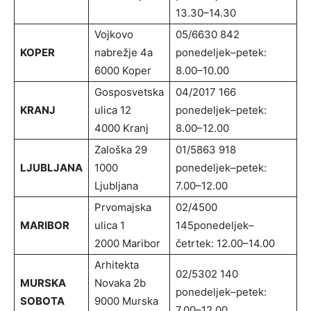
13.30–14.30
Vojkovo
05/6630 842
KOPER
nabrežje 4a
ponedeljek–petek:
6000 Koper
8.00–10.00
Gosposvetska
04/2017 166
KRANJ
ulica 12
ponedeljek–petek:
4000 Kranj
8.00–12.00
Zaloška 29
01/5863 918
LJUBLJANA
1000
ponedeljek–petek:
Ljubljana
7.00–12.00
Prvomajska
02/4500
MARIBOR
ulica 1
145ponedeljek–
2000 Maribor
četrtek: 12.00–14.00
Arhitekta
02/5302 140
MURSKA
Novaka 2b
ponedeljek–petek:
SOBOTA
9000 Murska
7.00–12.00