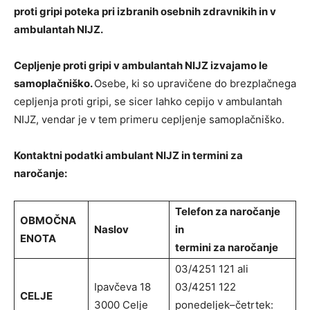
proti gripi poteka pri izbranih osebnih zdravnikih in v
ambulantah NIJZ.
Cepljenje proti gripi v ambulantah NIJZ izvajamo le
samoplačniško.
Osebe, ki so upravičene do brezplačnega
cepljenja proti gripi, se sicer lahko cepijo v ambulantah
NIJZ, vendar je v tem primeru cepljenje samoplačniško.
Kontaktni podatki ambulant NIJZ in termini za
naročanje:
Telefon za naročanje
OBMOČNA
Naslov
in
ENOTA
termini za naročanje
03/4251 121 ali
Ipavčeva 18
03/4251 122
CELJE
3000 Celje
ponedeljek–četrtek: