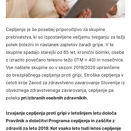
Cepljenje je še posebej priporočljivo za skupine
prebivalstva, ki so izpostavljene večjemu tveganju za težji
potek bolezni in nastanek zapletov zaradi gripe. V te
skupine spadajo starejši od 65 let, kronični bolniki, osebe
z izrazito povečano telesno težo (ITM ≥ 40) in nosečnice.
Vse naštete skupine so v sezoni 2019/2020 upravičene
do brezplačnega cepljenja proti gripi. Stroške cepljenja v
celoti krije Zavod za zdravstveno zavarovanje Slovenije iz
obveznega zdravstvenega zavarovanja, cepljenje pa
poteka
pri izbranih osebnih zdravnikih.
Izvajanje cepljenja proti gripi v letošnjem letu določa
Pravilnik o določitvi Programa cepljenja in zaščite z
zdravili za leto 2019. Kot vsako leto tudi letos cepljenje