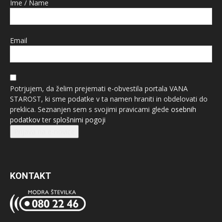
Ime / Name
Email
Potrjujem, da želim prejemati e-obvestila portala VANA
STAROST, ki sme podatke v ta namen hraniti in obdelovati do
preklica. Seznanjen sem s svojimi pravicami glede
osebnih
podatkov
ter
splošnimi pogoji
Prijava na e-novice
KONTAKT