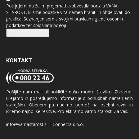
Potrjujem, da želim prejemati e-obvestila portala VANA
STAROST, ki sme podatke v ta namen hraniti in obdelovati do
preklica. Seznanjen sem s svojimi pravicami glede
osebnih
podatkov
ter
splošnimi pogoji
Prijava na e-novice
KONTAKT
Pošljite nam mail ali pokličite našo modro številko. Zbiramo,
urejamo in posredujemo informacije o ponudbah namenjenih
starejšim. Obenem pa nudimo pomoč na osebni ravni in
iščemo najboljše rešitve. Projektiramo varno starost. Za vas.
info@varnastarost.si | Connecta d.o.o.