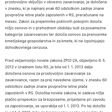
prostovoljno vključijo v obvezno zavarovanje, je določena
v znesku, ki je najmanj enak 60 odstotkom zadnje znane
povprečne letne plače zaposlenih v RS, preračunane na
mesec. Zakon za prejemnike poklicnih pokojnin določa
nižjo osnovo in v prehodnem obdobju tudi za posamezne
kategorije zavarovancev ter določa osnovo za prenosnike
kmetijskega gospodarstva in za kmete, ki ne izpolnjujejo
dohodkovnega cenzusa.
Pred veljavnostjo novele zakona ZPIZ-2A, objavljeno 6. 5.
2013 v Uradnem listu RS, je bila od 1. 1. 2013 dalje
določena osnova za prostovoljno zavarovanje za
zavarovance, razen za prej navedene izjeme, v znesku 60
odstotkov zadnje znane povprečne letne plače
zaposlenih v RS. Določba novele zakona, ki zadeva nižje
plačilo prispevkov za brezposelne, prijavljene pri zavodu
za zaposlovanje, se uporablja od 1. 1. 2013. Po tej določbi