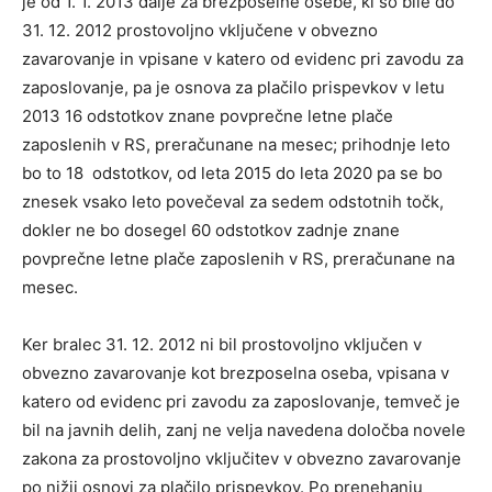
je od 1. 1. 2013 dalje za brezposelne osebe, ki so bile do
31. 12. 2012 prostovoljno vključene v obvezno
zavarovanje in vpisane v katero od evidenc pri zavodu za
zaposlovanje, pa je osnova za plačilo prispevkov v letu
2013 16 odstotkov znane povprečne letne plače
zaposlenih v RS, preračunane na mesec; prihodnje leto
bo to 18 odstotkov, od leta 2015 do leta 2020 pa se bo
znesek vsako leto povečeval za sedem odstotnih točk,
dokler ne bo dosegel 60 odstotkov zadnje znane
povprečne letne plače zaposlenih v RS, preračunane na
mesec.
Ker bralec 31. 12. 2012 ni bil prostovoljno vključen v
obvezno zavarovanje kot brezposelna oseba, vpisana v
katero od evidenc pri zavodu za zaposlovanje, temveč je
bil na javnih delih, zanj ne velja navedena določba novele
zakona za prostovoljno vključitev v obvezno zavarovanje
po nižji osnovi za plačilo prispevkov. Po prenehanju