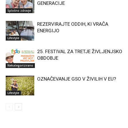
GENERACIJE
Splošno zdravje
REZERVIRAJTE ODDIH, KI VRAČA
ENERGIJO
Lifestyle
25. FESTIVAL ZA TRETJE ŽIVLJENJSKO
OBDOBJE
Nekategorizirano
OZNAČEVANJE GSO V ŽIVILIH V EU?
Lifestyle