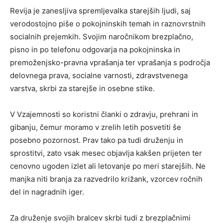
Revija je zanesljiva spremljevalka starejših ljudi, saj
verodostojno piše o pokojninskih temah in raznovrstnih
socialnih prejemkih. Svojim naročnikom brezplačno,
pisno in po telefonu odgovarja na pokojninska in
premoženjsko-pravna vprašanja ter vprašanja s področja
delovnega prava, socialne varnosti, zdravstvenega
varstva, skrbi za starejše in osebne stike.
V Vzajemnosti so koristni članki o zdravju, prehrani in
gibanju, čemur moramo v zrelih letih posvetiti še
posebno pozornost. Prav tako pa tudi druženju in
sprostitvi, zato vsak mesec objavlja kakšen prijeten ter
cenovno ugoden izlet ali letovanje po meri starejših. Ne
manjka niti branja za razvedrilo križank, vzorcev ročnih
del in nagradnih iger.
Za druženje svojih bralcev skrbi tudi z brezplačnimi