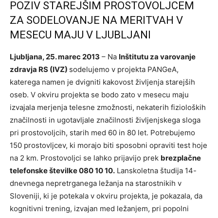
POZIV STAREJŠIM PROSTOVOLJCEM
ZA SODELOVANJE NA MERITVAH V
MESECU MAJU V LJUBLJANI
Ljubljana, 25. marec 2013
– Na
Inštitutu za varovanje
zdravja RS (IVZ)
sodelujemo v projekta PANGeA,
katerega namen je dvigniti kakovost življenja starejših
oseb. V okviru projekta se bodo zato v mesecu maju
izvajala merjenja telesne zmožnosti, nekaterih fizioloških
značilnosti in ugotavljale značilnosti življenjskega sloga
pri prostovoljcih, starih med 60 in 80 let. Potrebujemo
150 prostovljcev, ki morajo biti sposobni opraviti test hoje
na 2 km. Prostovoljci se lahko prijavijo prek
brezplačne
telefonske številke 080 10 10.
Lanskoletna študija 14-
dnevnega nepretrganega ležanja na starostnikih v
Sloveniji, ki je potekala v okviru projekta, je pokazala, da
kognitivni trening, izvajan med ležanjem, pri popolni