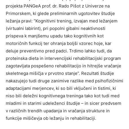
projekta PANGeA prof. dr. Rado Pišot z Univerze na
Primorskem, ki glede preliminarnih ugotovitev študije
ležanja pravi: ”Kognitivni trening, izvajan med ležanjem
(virtualni labirint), pri popolni gibalni neaktivnosti
prispeva k manjšemu upadu tako kognitivnih kot
motoričnih funkcij ter ohranja boljši vzorec hoje, kar
deluje preventivno pred padci. Trdimo lahko tudi, da
proteinska dieta in intervencijski rehabilitacijski program
zagotavljata pospešeno rehabilitacijo in hitrejše vračanje
skeletnega mišičja v prvotno stanje”. Rezultati študije
nakazujejo tudi druge zanimive razlike med psihofizičnimi
adaptacijami merjencev, ki so bili vključeni in tistimi, ki
niso bili deležni kognitivnega treninga tako kot tudi med
mladimi in starimi udeleženci študije – in sicer predvsem
v različnih trendih upadanja in vračanja strukture in
funkcije mišičevja ob ležanju in rehabilitaciji.