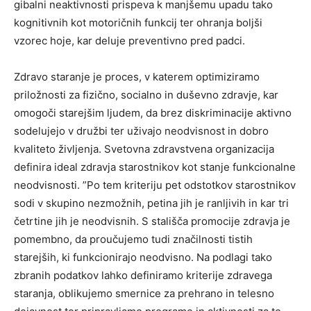
gibalni neaktivnosti prispeva k manjšemu upadu tako
kognitivnih kot motoričnih funkcij ter ohranja boljši
vzorec hoje, kar deluje preventivno pred padci.
Zdravo staranje je proces, v katerem optimiziramo
priložnosti za fizično, socialno in duševno zdravje, kar
omogoči starejšim ljudem, da brez diskriminacije aktivno
sodelujejo v družbi ter uživajo neodvisnost in dobro
kvaliteto življenja. Svetovna zdravstvena organizacija
definira ideal zdravja starostnikov kot stanje funkcionalne
neodvisnosti. ”Po tem kriteriju pet odstotkov starostnikov
sodi v skupino nezmožnih, petina jih je ranljivih in kar tri
četrtine jih je neodvisnih. S stališča promocije zdravja je
pomembno, da proučujemo tudi značilnosti tistih
starejših, ki funkcionirajo neodvisno. Na podlagi tako
zbranih podatkov lahko definiramo kriterije zdravega
staranja, oblikujemo smernice za prehrano in telesno