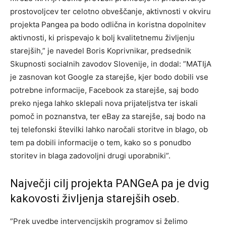
prostovoljcev ter celotno obveščanje, aktivnosti v okviru
projekta Pangea pa bodo odlična in koristna dopolnitev
aktivnosti, ki prispevajo k bolj kvalitetnemu življenju
starejših,” je navedel Boris Koprivnikar, predsednik
Skupnosti socialnih zavodov Slovenije, in dodal: ”MATIjA
je zasnovan kot Google za starejše, kjer bodo dobili vse
potrebne informacije, Facebook za starejše, saj bodo
preko njega lahko sklepali nova prijateljstva ter iskali
pomoč in poznanstva, ter eBay za starejše, saj bodo na
tej telefonski številki lahko naročali storitve in blago, ob
tem pa dobili informacije o tem, kako so s ponudbo
storitev in blaga zadovoljni drugi uporabniki”.
Največji cilj projekta PANGeA pa je dvig
kakovosti življenja starejših oseb.
”Prek uvedbe intervencijskih programov si želimo