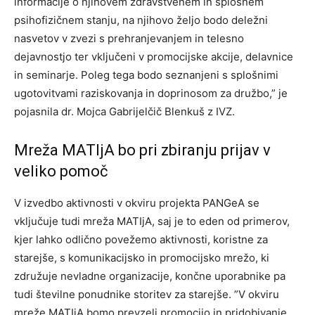
informacije o njihovem zdravstvenem in splošnem
psihofizičnem stanju, na njihovo željo bodo deležni
nasvetov v zvezi s prehranjevanjem in telesno
dejavnostjo ter vključeni v promocijske akcije, delavnice
in seminarje. Poleg tega bodo seznanjeni s splošnimi
ugotovitvami raziskovanja in doprinosom za družbo,” je
pojasnila dr. Mojca Gabrijelčič Blenkuš z IVZ.
Mreža MATIjA bo pri zbiranju prijav v
veliko pomoč
V izvedbo aktivnosti v okviru projekta PANGeA se
vključuje tudi mreža MATIjA, saj je to eden od primerov,
kjer lahko odlično povežemo aktivnosti, koristne za
starejše, s komunikacijsko in promocijsko mrežo, ki
združuje nevladne organizacije, končne uporabnike pa
tudi številne ponudnike storitev za starejše. ”V okviru
mreže MATIjA bomo prevzeli promocijo in pridobivanje