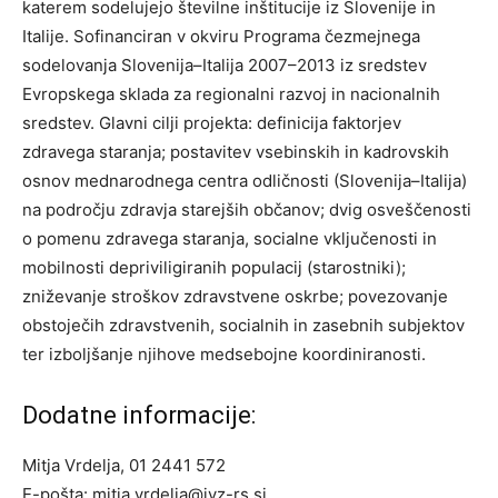
katerem sodelujejo številne inštitucije iz Slovenije in
Italije. Sofinanciran v okviru Programa čezmejnega
sodelovanja Slovenija–Italija 2007–2013 iz sredstev
Evropskega sklada za regionalni razvoj in nacionalnih
sredstev. Glavni cilji projekta: definicija faktorjev
zdravega staranja; postavitev vsebinskih in kadrovskih
osnov mednarodnega centra odličnosti (Slovenija–Italija)
na področju zdravja starejših občanov; dvig osveščenosti
o pomenu zdravega staranja, socialne vključenosti in
mobilnosti depriviligiranih populacij (starostniki);
zniževanje stroškov zdravstvene oskrbe; povezovanje
obstoječih zdravstvenih, socialnih in zasebnih subjektov
ter izboljšanje njihove medsebojne koordiniranosti.
Dodatne informacije:
Mitja Vrdelja, 01 2441 572
E-pošta:
mitja.vrdelja@ivz-rs.si