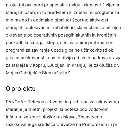
projektni partnerji prispevati k dvigu kakovosti življenja
starejših oseb, in to predvsem z izdelanimi programi za
minimalno in optimalno gibalno/ športno aktivnost
starejših, oblikovanimi rehabilitacijskimi plani za hitrejše
okrevanje po operativnih posegih akutnih in kroničnih
poškodb kolčnega sklepa; sestavljenimi prehrambeni
programi za zaviranje upada gibalne učinkovitosti ob
gibalni neaktivnosti; namestitvijo gibalnih parkov zdravja
za starejše v Kopru, LJubljani in Kranju,” je zaključila dr.
Mojca Gabrijelčič Blenkuš z IVZ.
O projektu
PANGeA – Telesna aktivnost in prehrana za kakovostno
staranje je triletni projekt, ki poteka pod vodstvom
Inštituta za kineziološke raziskave, Znanstveno-
raziskovalnega središča Univerze na Primorskem in pri