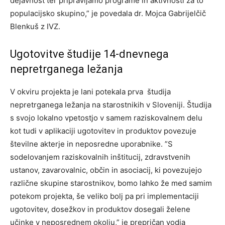
dejavnost ter pripravljamo programe in aktivnosti za to
populacijsko skupino,” je povedala dr. Mojca Gabrijelčič
Blenkuš z IVZ.
Ugotovitve študije 14-dnevnega
nepretrganega ležanja
V okviru projekta je lani potekala prva študija
nepretrganega ležanja na starostnikih v Sloveniji. Študija
s svojo lokalno vpetostjo v samem raziskovalnem delu
kot tudi v aplikaciji ugotovitev in produktov povezuje
številne akterje in neposredne uporabnike. ”S
sodelovanjem raziskovalnih inštitucij, zdravstvenih
ustanov, zavarovalnic, občin in asociacij, ki povezujejo
različne skupine starostnikov, bomo lahko že med samim
potekom projekta, še veliko bolj pa pri implementaciji
ugotovitev, dosežkov in produktov dosegali želene
učinke v neposrednem okolju,” je prepričan vodja