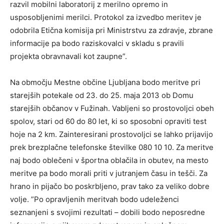
razvil mobilni laboratorij z merilno opremo in
usposobljenimi merilci. Protokol za izvedbo meritev je
odobrila Etična komisija pri Ministrstvu za zdravje, zbrane
informacije pa bodo raziskovalci v skladu s pravili
projekta obravnavali kot zaupne”.
Na območju Mestne občine Ljubljana bodo meritve pri
starejših potekale od 23. do 25. maja 2013 ob Domu
starejših občanov v Fužinah. Vabljeni so prostovoljci obeh
spolov, stari od 60 do 80 let, ki so sposobni opraviti test
hoje na 2 km. Zainteresirani prostovoljci se lahko prijavijo
prek brezplačne telefonske številke 080 10 10. Za meritve
naj bodo oblečeni v športna oblačila in obutev, na mesto
meritve pa bodo morali priti v jutranjem času in tešči. Za
hrano in pijačo bo poskrbljeno, prav tako za veliko dobre
volje. ”Po opravljenih meritvah bodo udeleženci
seznanjeni s svojimi rezultati – dobili bodo neposredne