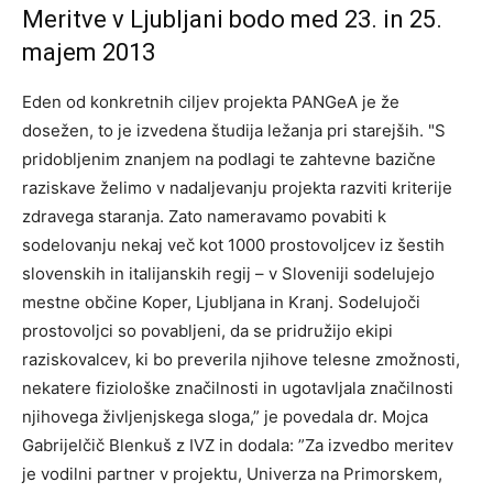
Meritve v Ljubljani bodo med 23. in 25.
majem 2013
Eden od konkretnih ciljev projekta PANGeA je že
dosežen, to je izvedena študija ležanja pri starejših. "S
pridobljenim znanjem na podlagi te zahtevne bazične
raziskave želimo v nadaljevanju projekta razviti kriterije
zdravega staranja. Zato nameravamo povabiti k
sodelovanju nekaj več kot 1000 prostovoljcev iz šestih
slovenskih in italijanskih regij – v Sloveniji sodelujejo
mestne občine Koper, Ljubljana in Kranj. Sodelujoči
prostovoljci so povabljeni, da se pridružijo ekipi
raziskovalcev, ki bo preverila njihove telesne zmožnosti,
nekatere fiziološke značilnosti in ugotavljala značilnosti
njihovega življenjskega sloga,” je povedala dr. Mojca
Gabrijelčič Blenkuš z IVZ in dodala: ”Za izvedbo meritev
je vodilni partner v projektu, Univerza na Primorskem,