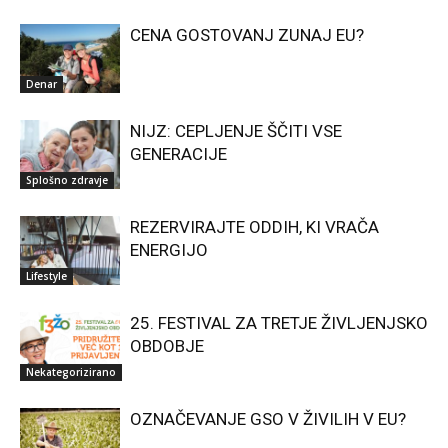
CENA GOSTOVANJ ZUNAJ EU?
Denar
NIJZ: CEPLJENJE ŠČITI VSE
GENERACIJE
Splošno zdravje
REZERVIRAJTE ODDIH, KI VRAČA
ENERGIJO
Lifestyle
25. FESTIVAL ZA TRETJE ŽIVLJENJSKO
OBDOBJE
Nekategorizirano
OZNAČEVANJE GSO V ŽIVILIH V EU?