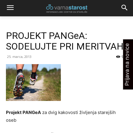
PROJEKT PANGeA:
SODELUJTE PRI MERITVAH!
Prijava na novice
25. marca, 2013
903
Projekt PANGeA
za dvig kakovosti življenja starejših
oseb