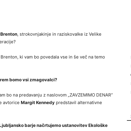
e Brenton
, strokovnjakinje in raziskovalke iz Velike
eracije?
 Brenton, ki vam bo povedala vse in še več na temo
terem bomo vsi zmagovalci?
 vam bo na predavanju z naslovom „ZAVZEMIMO DENAR“
e avtorice
Margit Kennedy
predstavil alternativne
 Ljubljansko barje načrtujemo ustanovitev Ekološke