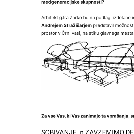
medgeneracijske skupnosti?
Arhitekt g.Ira Zorko bo na podlagi izdelane i
Andrejem Stražišarjem
predstavil možnosti,
prostor v Črni vasi, na stiku glavnega mesta
Za vse Vas, ki Vas zanimajo ta vprašanja, 
SOBIVANJE in ZAVZEMIMO D