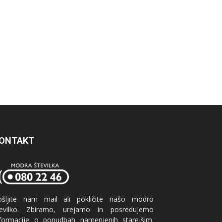
ONTAKT
ošljite nam mail ali pokličite našo modro
tevilko. Zbiramo, urejamo in posredujemo
nformacije o ponudbah namenjenih starejšim.