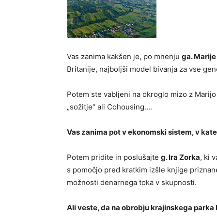
Vas zanima kakšen je, po mnenju
ga. Marij
Britanije, najboljši model bivanja za vse gen
Potem ste vabljeni na okroglo mizo z Marijo
„sožitje“ ali Cohousing….
Vas zanima pot v ekonomski sistem, v ka
Potem pridite in poslušajte
g. Ira Zorka
, ki
s pomočjo pred kratkim izšle knjige priznan
možnosti denarnega toka v skupnosti.
Ali veste, da na obrobju krajinskega parka