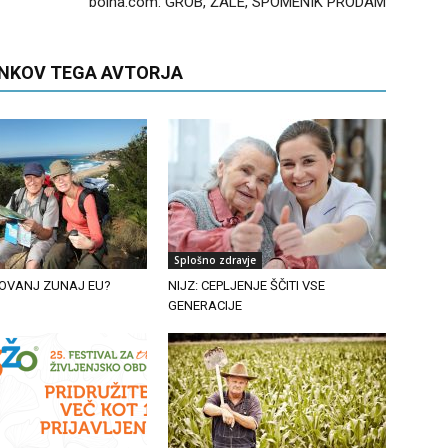
bolha.com: GROB, ŽALE, SPOMENIK PRODAM
ANKOV TEGA AVTORJA
Splošno zdravje
OVANJ ZUNAJ EU?
NIJZ: CEPLJENJE ŠČITI VSE
GENERACIJE