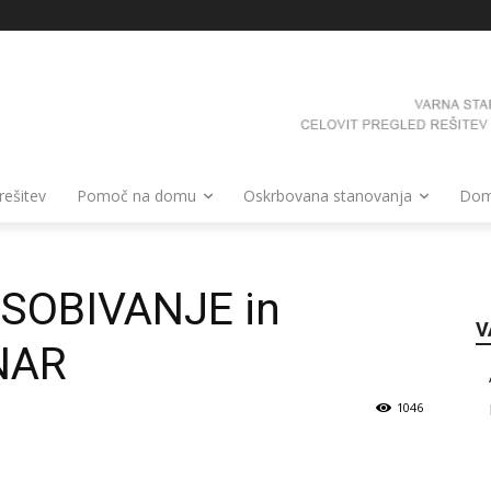
 rešitev
Pomoč na domu
Oskrbovana stanovanja
Domo
SOBIVANJE in
V
NAR
1046