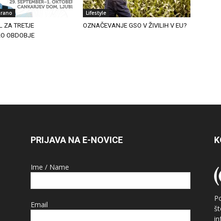
irano
Lifestyle
L ZA TRETJE
OZNAČEVANJE GSO V ŽIVILIH V EU?
KO OBDOBJE
PRIJAVA NA E-NOVICE
K
Ime / Name
P
Email
š
i