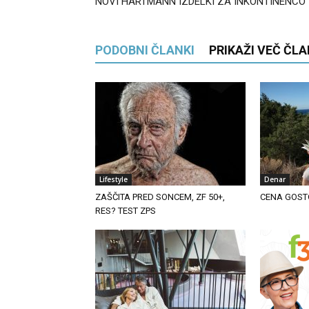
NOVI HARTMANN IZDELKI ZA INKONTINENCO
PODOBNI ČLANKI
PRIKAŽI VEČ ČL
Lifestyle
Denar
ZAŠČITA PRED SONCEM, ZF 50+,
CENA GOST
RES? TEST ZPS