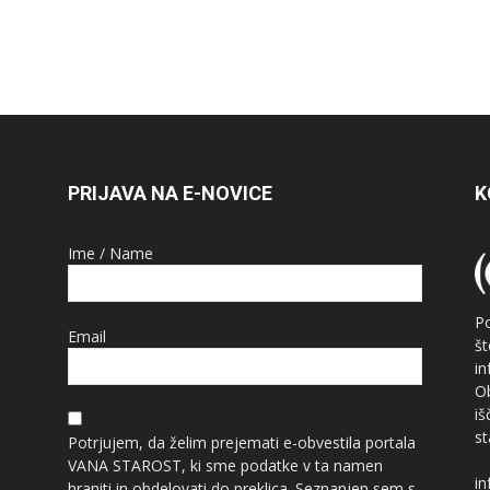
PRIJAVA NA E-NOVICE
K
Ime / Name
P
Email
š
i
O
i
st
Potrjujem, da želim prejemati e-obvestila portala
VANA STAROST, ki sme podatke v ta namen
in
hraniti in obdelovati do preklica. Seznanjen sem s