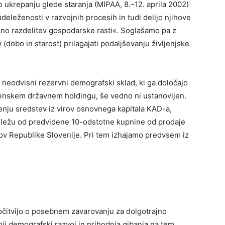
 ukrepanju glede staranja (MIPAA, 8.–12. aprila 2002)
udeleženosti v razvojnih procesih in tudi delijo njihove
ično razdelitev gospodarske rasti«. Soglašamo pa z
 (dobo in starost) prilagajati podaljševanju življenjske
a neodvisni rezervni demografski sklad, ki ga določajo
venskem državnem holdingu, še vedno ni ustanovljen.
enju sredstev iz virov osnovnega kapitala KAD-a,
 deležu od predvidene 10-odstotne kupnine od prodaje
rov Republike Slovenije. Pri tem izhajamo predvsem iz
očitvijo o posebnem zavarovanju za dolgotrajno
ji demografski razvoj in prihodnja gibanja na tem