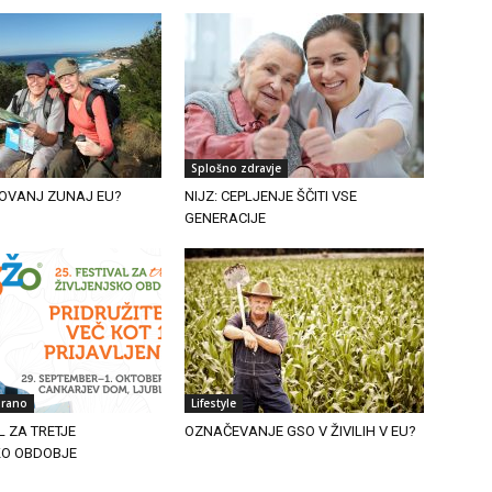
Splošno zdravje
OVANJ ZUNAJ EU?
NIJZ: CEPLJENJE ŠČITI VSE
GENERACIJE
irano
Lifestyle
L ZA TRETJE
OZNAČEVANJE GSO V ŽIVILIH V EU?
KO OBDOBJE