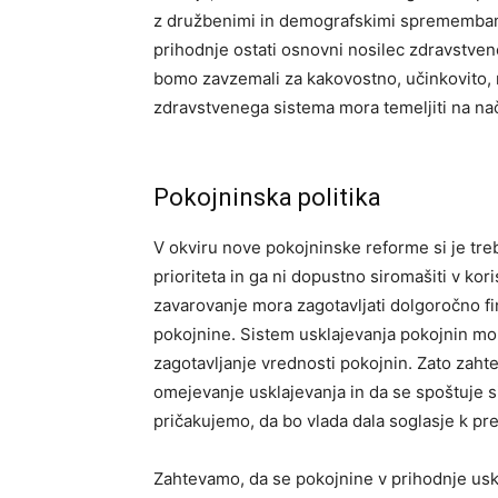
z družbenimi in demografskimi spremembam
prihodnje ostati osnovni nosilec zdravstvene
bomo zavzemali za kakovostno, učinkovito, 
zdravstvenega sistema mora temeljiti na nač
Pokojninska politika
V okviru nove pokojninske reforme si je tre
prioriteta in ga ni dopustno siromašiti v ko
zavarovanje mora zagotavljati dolgoročno fi
pokojnine. Sistem usklajevanja pokojnin mor
zagotavljanje vrednosti pokojnin. Zato zaht
omejevanje usklajevanja in da se spoštuje 
pričakujemo, da bo vlada dala soglasje k pre
Zahtevamo, da se pokojnine v prihodnje usklaj