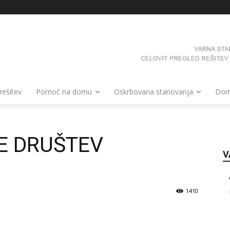
 rešitev
Pomoč na domu
Oskrbovana stanovanja
Domo
E DRUŠTEV
V
1410