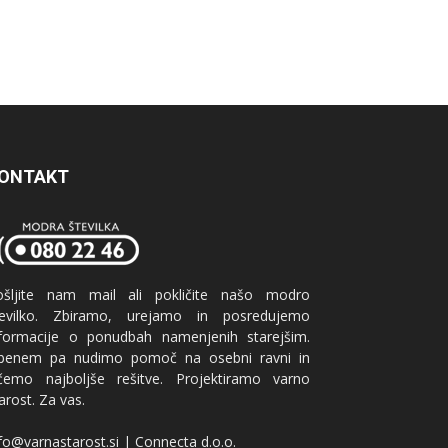
ONTAKT
ošljite nam mail ali pokličite našo modro
tevilko. Zbiramo, urejamo in posredujemo
nformacije o ponudbah namenjenih starejšim.
benem pa nudimo pomoč na osebni ravni in
ščemo najboljše rešitve. Projektiramo varno
arost. Za vas.
fo@varnastarost.si | Connecta d.o.o.