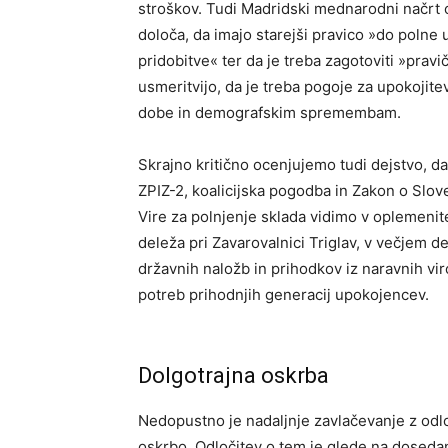
stroškov. Tudi Madridski mednarodni načrt o
določa, da imajo starejši pravico »do polne 
pridobitve« ter da je treba zagotoviti »prav
usmeritvijo, da je treba pogoje za upokojitev
dobe in demografskim spremembam.
Skrajno kritično ocenjujemo tudi dejstvo, d
ZPIZ-2, koalicijska pogodba in Zakon o Slo
Vire za polnjenje sklada vidimo v oplemenit
deleža pri Zavarovalnici Triglav, v večjem
državnih naložb in prihodkov iz naravnih vi
potreb prihodnjih generacij upokojencev.
Dolgotrajna oskrba
Nedopustno je nadaljnje zavlačevanje z odl
oskrbo. Odločitev o tem je glede na dosedan