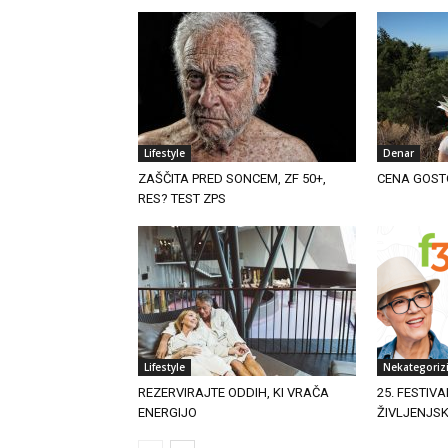
Lifestyle
Denar
ZAŠČITA PRED SONCEM, ZF 50+,
CENA GOST
RES? TEST ZPS
Lifestyle
Nekategoriz
REZERVIRAJTE ODDIH, KI VRAČA
25. FESTIVA
ENERGIJO
ŽIVLJENJS