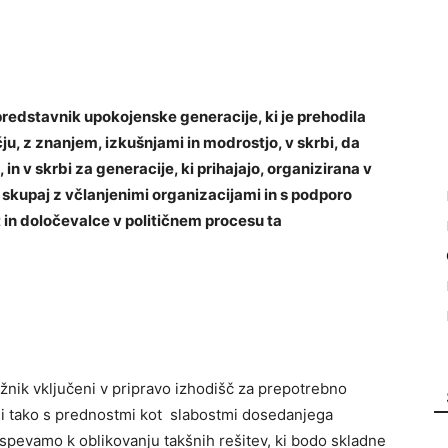
redstavnik upokojenske generacije, ki je prehodila
u, z znanjem, izkušnjami in modrostjo, v skrbi, da
in v skrbi za generacije, ki prihajajo, organizirana v
a skupaj z včlanjenimi organizacijami in s podporo
 in določevalce v političnem procesu ta
žnik vključeni v pripravo izhodišč za prepotrebno
i tako s prednostmi kot slabostmi dosedanjega
ispevamo k oblikovanju takšnih rešitev, ki bodo skladne