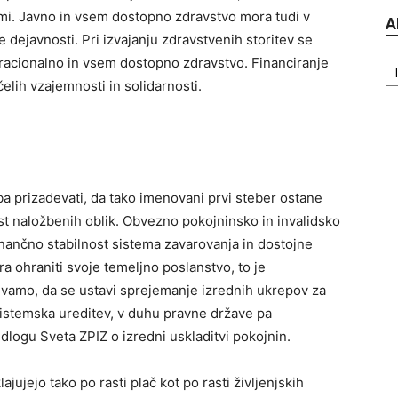
i. Javno in vsem dostopno zdravstvo mora tudi v
A
 dejavnosti. Pri izvajanju zdravstvenih storitev se
Ar
racionalno in vsem dostopno zdravstvo. Financiranje
elih vzajemnosti in solidarnosti.
ba prizadevati, da tako imenovani prvi steber ostane
rist naložbenih oblik. Obvezno pokojninsko in invalidsko
nančno stabilnost sistema zavarovanja in dostojne
a ohraniti svoje temeljno poslanstvo, to je
evamo, da se ustavi sprejemanje izrednih ukrepov za
sistemska ureditev, v duhu pravne države pa
dlogu Sveta ZPIZ o izredni uskladitvi pokojnin.
ujejo tako po rasti plač kot po rasti življenjskih