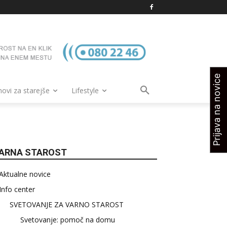
Prijava na novice
vi za starejše
Lifestyle
ARNA STAROST
Aktualne novice
Info center
SVETOVANJE ZA VARNO STAROST
Svetovanje: pomoč na domu