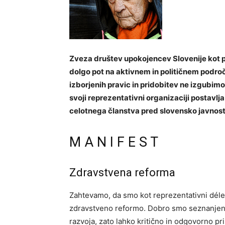
Zveza društev upokojencev Slovenije kot p
dolgo pot na aktivnem in političnem področj
izborjenih pravic in pridobitev ne izgubimo, 
svoji reprezentativni organizaciji postavlj
celotnega članstva pred slovensko javnost
M A N I F E S T
Zdravstvena reforma
Zahtevamo, da smo kot reprezentativni déle
zdravstveno reformo. Dobro smo seznanjen
razvoja, zato lahko kritično in odgovorno pr