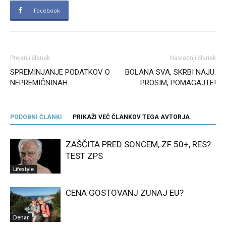
Facebook
Prejšnji članek
Naslednji članek
SPREMINJANJE PODATKOV O
BOLANA SVA, SKRBI NAJU.
NEPREMIČNINAH
PROSIM, POMAGAJTE!
PODOBNI ČLANKI
PRIKAŽI VEČ ČLANKOV TEGA AVTORJA
ZAŠČITA PRED SONCEM, ZF 50+, RES?
TEST ZPS
Lifestyle
CENA GOSTOVANJ ZUNAJ EU?
Denar