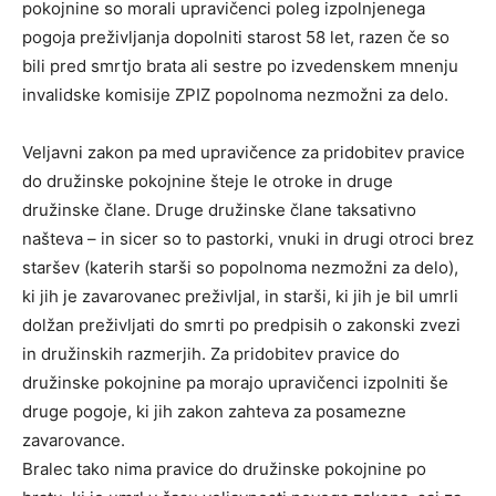
pokojnine so morali upravičenci poleg izpolnjenega
pogoja preživljanja dopolniti starost 58 let, razen če so
bili pred smrtjo brata ali sestre po izvedenskem mnenju
invalidske komisije ZPIZ popolnoma nezmožni za delo.
Veljavni zakon pa med upravičence za pridobitev pravice
do družinske pokojnine šteje le otroke in druge
družinske člane. Druge družinske člane taksativno
našteva – in sicer so to pastorki, vnuki in drugi otroci brez
staršev (katerih starši so popolnoma nezmožni za delo),
ki jih je zavarovanec preživljal, in starši, ki jih je bil umrli
dolžan preživljati do smrti po predpisih o zakonski zvezi
in družinskih razmerjih. Za pridobitev pravice do
družinske pokojnine pa morajo upravičenci izpolniti še
druge pogoje, ki jih zakon zahteva za posamezne
zavarovance.
Bralec tako nima pravice do družinske pokojnine po