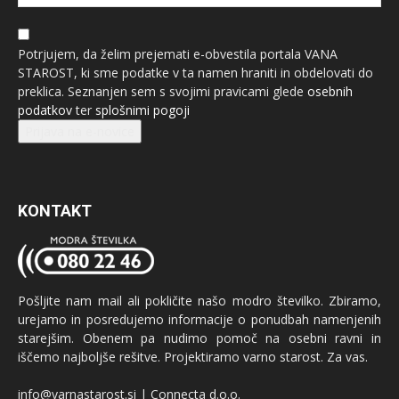
Potrjujem, da želim prejemati e-obvestila portala VANA
STAROST, ki sme podatke v ta namen hraniti in obdelovati do
preklica. Seznanjen sem s svojimi pravicami glede
osebnih
podatkov
ter
splošnimi pogoji
Prijava na e-novice
KONTAKT
Pošljite nam mail ali pokličite našo modro številko. Zbiramo,
urejamo in posredujemo informacije o ponudbah namenjenih
starejšim. Obenem pa nudimo pomoč na osebni ravni in
iščemo najboljše rešitve. Projektiramo varno starost. Za vas.
info@varnastarost.si | Connecta d.o.o.