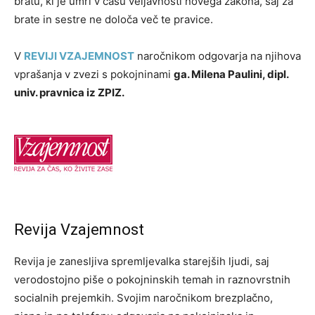
bratu, ki je umrl v času veljavnosti novega zakona, saj za
brate in sestre ne določa več te pravice.
V
REVIJI VZAJEMNOST
naročnikom odgovarja na njihova
vprašanja v zvezi s pokojninami
ga. Milena Paulini, dipl.
univ. pravnica iz ZPIZ.
Revija Vzajemnost
Revija je zanesljiva spremljevalka starejših ljudi, saj
verodostojno piše o pokojninskih temah in raznovrstnih
socialnih prejemkih. Svojim naročnikom brezplačno,