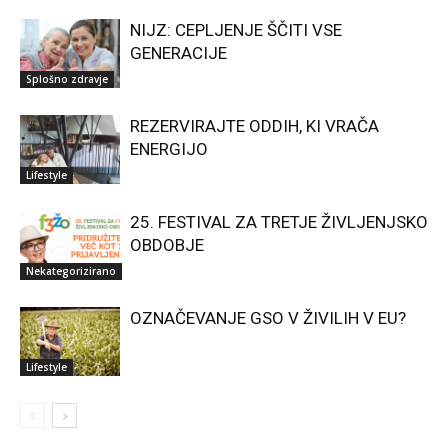
NIJZ: CEPLJENJE ŠČITI VSE
GENERACIJE
Splošno zdravje
REZERVIRAJTE ODDIH, KI VRAČA
ENERGIJO
Lifestyle
25. FESTIVAL ZA TRETJE ŽIVLJENJSKO
OBDOBJE
Nekategorizirano
OZNAČEVANJE GSO V ŽIVILIH V EU?
Lifestyle