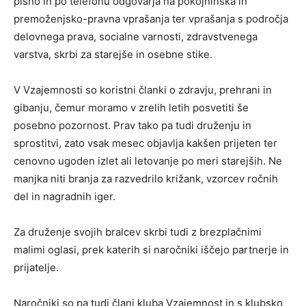
pisno in po telefonu odgovarja na pokojninska in
premoženjsko-pravna vprašanja ter vprašanja s področja
delovnega prava, socialne varnosti, zdravstvenega
varstva, skrbi za starejše in osebne stike.
V Vzajemnosti so koristni članki o zdravju, prehrani in
gibanju, čemur moramo v zrelih letih posvetiti še
posebno pozornost. Prav tako pa tudi druženju in
sprostitvi, zato vsak mesec objavlja kakšen prijeten ter
cenovno ugoden izlet ali letovanje po meri starejših. Ne
manjka niti branja za razvedrilo križank, vzorcev ročnih
del in nagradnih iger.
Za druženje svojih bralcev skrbi tudi z brezplačnimi
malimi oglasi, prek katerih si naročniki iščejo partnerje in
prijatelje.
Naročniki so pa tudi člani kluba Vzajemnost in s klubsko