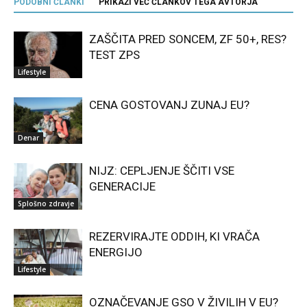
PODOBNI ČLANKI
PRIKAŽI VEČ ČLANKOV TEGA AVTORJA
ZAŠČITA PRED SONCEM, ZF 50+, RES?
TEST ZPS
Lifestyle
CENA GOSTOVANJ ZUNAJ EU?
Denar
NIJZ: CEPLJENJE ŠČITI VSE
GENERACIJE
Splošno zdravje
REZERVIRAJTE ODDIH, KI VRAČA
ENERGIJO
Lifestyle
OZNAČEVANJE GSO V ŽIVILIH V EU?