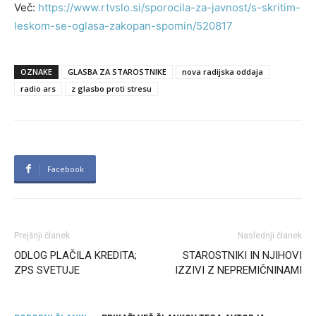
Več:
https://www.rtvslo.si/sporocila-za-javnost/s-skritim-
leskom-se-oglasa-zakopan-spomin/520817
OZNAKE
GLASBA ZA STAROSTNIKE
nova radijska oddaja
radio ars
z glasbo proti stresu
Facebook
Prejšnji članek
Naslednji članek
ODLOG PLAČILA KREDITA;
STAROSTNIKI IN NJIHOVI
ZPS SVETUJE
IZZIVI Z NEPREMIČNINAMI