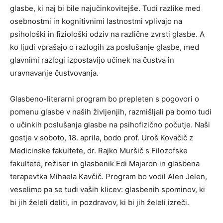
glasbe, ki naj bi bile najučinkovitejše. Tudi razlike med
osebnostmi in kognitivnimi lastnostmi vplivajo na
psihološki in fiziološki odziv na različne zvrsti glasbe. A
ko ljudi vprašajo o razlogih za poslušanje glasbe, med
glavnimi razlogi izpostavijo učinek na čustva in
uravnavanje čustvovanja.
Glasbeno-literarni program bo prepleten s pogovori o
pomenu glasbe v naših življenjih, razmišljali pa bomo tudi
o učinkih poslušanja glasbe na psihofizično počutje. Naši
gostje v soboto, 18. aprila, bodo prof. Uroš Kovačič z
Medicinske fakultete, dr. Rajko Muršič s Filozofske
fakultete, režiser in glasbenik Edi Majaron in glasbena
terapevtka Mihaela Kavčič. Program bo vodil Alen Jelen,
veselimo pa se tudi vaših klicev: glasbenih spominov, ki
bi jih želeli deliti, in pozdravov, ki bi jih želeli izreči.