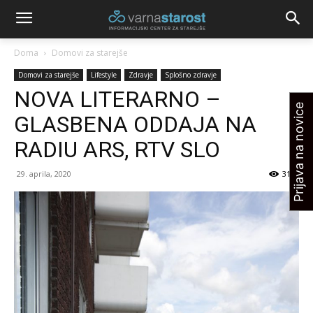
Doma
Domovi za starejše
Domovi za starejše
Lifestyle
Zdravje
Splošno zdravje
NOVA LITERARNO –
Prijava na novice
GLASBENA ODDAJA NA
RADIU ARS, RTV SLO
29. aprila, 2020
3143