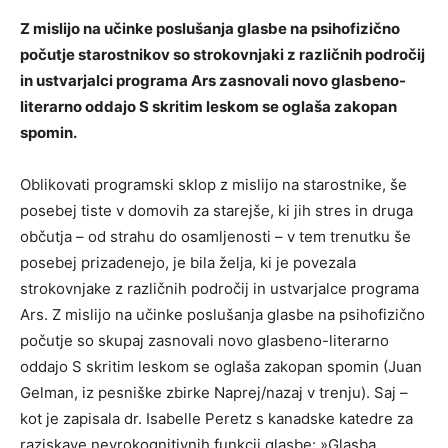
Z mislijo na učinke poslušanja glasbe na psihofizično
počutje starostnikov so strokovnjaki z različnih področij
in ustvarjalci programa Ars zasnovali novo glasbeno-
literarno oddajo S skritim leskom se oglaša zakopan
spomin.
Oblikovati programski sklop z mislijo na starostnike, še
posebej tiste v domovih za starejše, ki jih stres in druga
občutja – od strahu do osamljenosti – v tem trenutku še
posebej prizadenejo, je bila želja, ki je povezala
strokovnjake z različnih področij in ustvarjalce programa
Ars. Z mislijo na učinke poslušanja glasbe na psihofizično
počutje so skupaj zasnovali novo glasbeno-literarno
oddajo S skritim leskom se oglaša zakopan spomin (Juan
Gelman, iz pesniške zbirke Naprej/nazaj v trenju). Saj –
kot je zapisala dr. Isabelle Peretz s kanadske katedre za
raziskave nevrokognitivnih funkcij glasbe: »Glasba