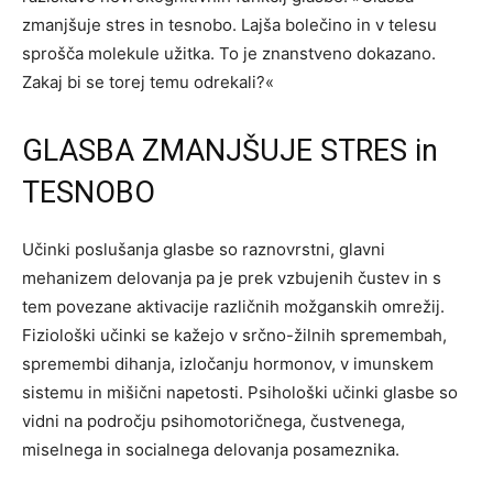
zmanjšuje stres in tesnobo. Lajša bolečino in v telesu
sprošča molekule užitka. To je znanstveno dokazano.
Zakaj bi se torej temu odrekali?«
GLASBA ZMANJŠUJE STRES in
TESNOBO
Učinki poslušanja glasbe so raznovrstni, glavni
mehanizem delovanja pa je prek vzbujenih čustev in s
tem povezane aktivacije različnih možganskih omrežij.
Fiziološki učinki se kažejo v srčno-žilnih spremembah,
spremembi dihanja, izločanju hormonov, v imunskem
sistemu in mišični napetosti. Psihološki učinki glasbe so
vidni na področju psihomotoričnega, čustvenega,
miselnega in socialnega delovanja posameznika.