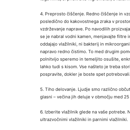
4. Preprosto čiščenje. Redno čiščenje in vzd
posledično do kakovostnega zraka v prostor
vzdrževanje naprave. Po navodilih proizvaja
se je nabral vodni kamen, menjavajte filtre in
oddajajo vlažilniki, ni bakterij in mikroorgani
napravo redno čistimo. To med drugim pome
polnitvijo speremo in temeljito osušite, en
lahko tudi s kisom. Vse našteto je treba st
pospravite, dokler je boste spet potrebovali
5. Tiho delovanje. Ljudje smo različno občut
glasni – večina jih deluje v območju med 25
6. Izberite vlažilnik glede na vaše potrebe. N
ultrazvočnimi vlažilniki in parnimi vlažilniki.