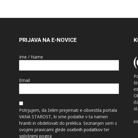
PRIJAVA NA E-NOVICE
K
Ime / Name
P
Email
š
i
O
i
st
Potrjujem, da želim prejemati e-obvestila portala
VANA STAROST, ki sme podatke v ta namen
in
hraniti in obdelovati do preklica. Seznanjen sem s
svojimi pravicami glede
osebnih podatkov
ter
splošnimi pogoji