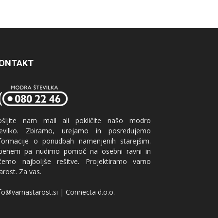
ONTAKT
ošljite nam mail ali pokličite našo modro
tevilko. Zbiramo, urejamo in posredujemo
nformacije o ponudbah namenjenih starejšim.
benem pa nudimo pomoč na osebni ravni in
ščemo najboljše rešitve. Projektiramo varno
arost. Za vas.
fo@varnastarost.si | Connecta d.o.o.