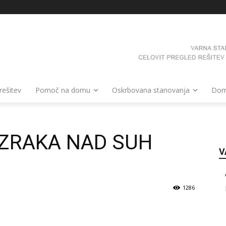
 rešitev
Pomoč na domu
Oskrbovana stanovanja
Domo
 ZRAKA NAD SUH
V
1286