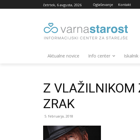
Oglaševanje
Kontakt
četrtek, 6 avgusta, 2026
Aktualne novice
Info center
Iskalnik
Z VLAŽILNIKOM
ZRAK
5. februarja, 2018