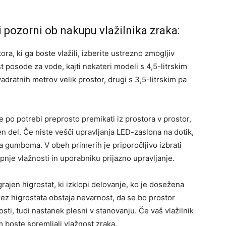
 pozorni ob nakupu vlažilnika zraka:
ora, ki ga boste vlažili, izberite ustrezno zmogljiv
 posode za vode, kajti nekateri modeli s 4,5-litrskim
dratnih metrov velik prostor, drugi s 3,5-litrskim pa
je po potrebi preprosto premikati iz prostora v prostor,
en del. Če niste vešči upravljanja LED-zaslona na dotik,
a gumboma. V obeh primerih je priporočljivo izbrati
topnje vlažnosti in uporabniku prijazno upravljanje.
vgrajen higrostat, ki izklopi delovanje, ko je dosežena
rez higrostata obstaja nevarnost, da se bo prostor
sti, tudi nastanek plesni v stanovanju. Če vaš vlažilnik
m boste spremljali vlažnost zraka.