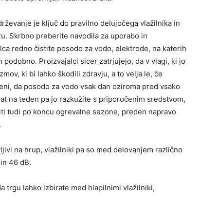
rževanje je ključ do pravilno delujočega vlažilnika in
u. Skrbno preberite navodila za uporabo in
lca redno čistite posodo za vodo, elektrode, na katerih
 podobno. Proizvajalci sicer zatrjujejo, da v vlagi, ki jo
zmov, ki bi lahko škodili zdravju, a to velja le, če
ni, da posodo za vodo vsak dan oziroma pred vsako
krat na teden pa jo razkužite s priporočenim sredstvom,
oriti tudi po koncu ogrevalne sezone, preden napravo
.
ljivi na hrup, vlažilniki pa so med delovanjem različno
 in 46 dB.
a trgu lahko izbirate med hlapilnimi vlažilniki,