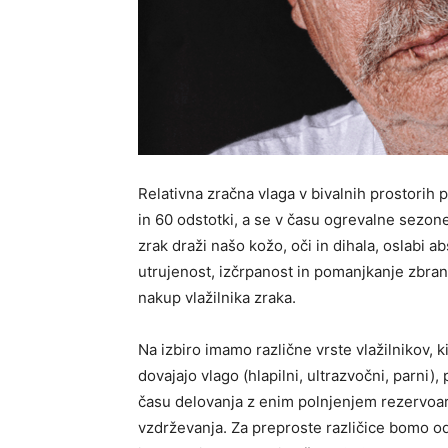
Relativna zračna vlaga v bivalnih prostori
in 60 odstotki, a se v času ogrevalne sezone
zrak draži našo kožo, oči in dihala, oslabi ab
utrujenost, izčrpanost in pomanjkanje zbrano
nakup vlažilnika zraka.
Na izbiro imamo različne vrste vlažilnikov, k
dovajajo vlago (hlapilni, ultrazvočni, parni),
času delovanja z enim polnjenjem rezervoarj
vzdrževanja. Za preproste različice bomo od