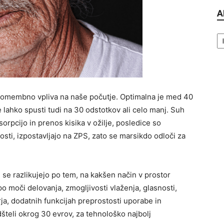
A
Ar
h pomembno vpliva na naše počutje. Optimalna je med 40
 lahko spusti tudi na 30 odstotkov ali celo manj. Suh
sorpcijo in prenos kisika v ožilje, posledice so
sti, izpostavljajo na ZPS, zato se marsikdo odloči za
i se razlikujejo po tem, na kakšen način v prostor
 po moči delovanja, zmogljivosti vlaženja, glasnosti,
a, dodatnih funkcijah preprostosti uporabe in
šteli okrog 30 evrov, za tehnološko najbolj