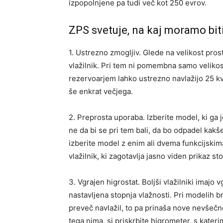
izpopolnjene pa tudi več kot 250 evrov.
ZPS svetuje, na kaj moramo biti
1. Ustrezno zmogljiv. Glede na velikost prost
vlažilnik. Pri tem ni pomembna samo velikost
rezervoarjem lahko ustrezno navlažijo 25 kva
še enkrat večjega.
2. Preprosta uporaba. Izberite model, ki ga 
ne da bi se pri tem bali, da bo odpadel kakš
izberite model z enim ali dvema funkcijskim
vlažilnik, ki zagotavlja jasno viden prikaz s
3. Vgrajen higrostat. Boljši vlažilniki imajo 
nastavljena stopnja vlažnosti. Pri modelih b
preveč navlažil, to pa prinaša nove nevšečno
tega nima, si priskrbite higrometer, s kateri