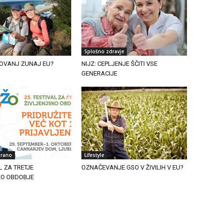
Splošno zdravje
OVANJ ZUNAJ EU?
NIJZ: CEPLJENJE ŠČITI VSE
GENERACIJE
irano
Lifestyle
L ZA TRETJE
OZNAČEVANJE GSO V ŽIVILIH V EU?
KO OBDOBJE