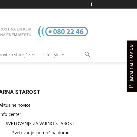
Prijava na novice
vi za starejše
Lifestyle
ARNA STAROST
Aktualne novice
Info center
SVETOVANJE ZA VARNO STAROST
Svetovanje: pomoč na domu