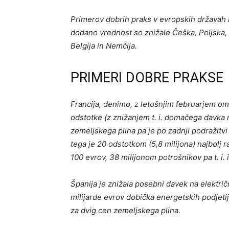
Primerov dobrih praks v evropskih državah 
dodano vrednost so znižale Češka, Poljska, Ci
Belgija in Nemčija.
PRIMERI DOBRE PRAKSE
Francija, denimo, z letošnjim februarjem om
odstotke (z znižanjem t. i. domačega davka
zemeljskega plina pa je po zadnji podražitvi
tega je 20 odstotkom (5,8 milijona) najbolj r
100 evrov, 38 milijonom potrošnikov pa t. i. i
Španija je znižala posebni davek na elektri
milijarde evrov dobička energetskih podjeti
za dvig cen zemeljskega plina.