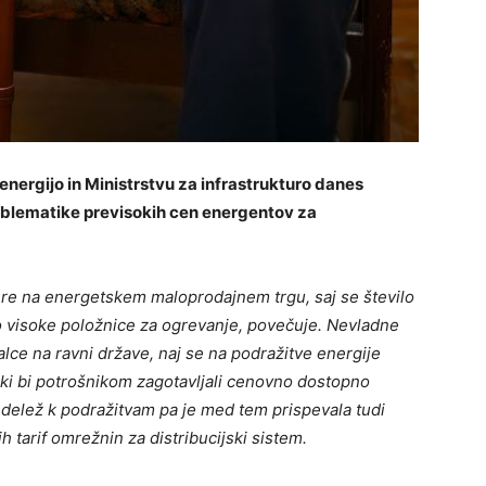
energijo in Ministrstvu za infrastrukturo danes
blematike previsokih cen energentov za
re na energetskem maloprodajnem trgu, saj se število
o visoke položnice za ogrevanje, povečuje.
Nevladne
lce na ravni države, naj se na podražitve energije
, ki bi potrošnikom zagotavljali cenovno dostopno
 delež k podražitvam pa je med tem prispevala tudi
ih tarif omrežnin za distribucijski sistem.