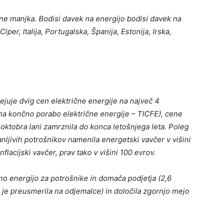
ne manjka. Bodisi davek na energijo bodisi davek na
per, Italija, Portugalska, Španija, Estonija, Irska,
ejuje dvig cen električne energije na največ 4
 na končno porabo električne energije – TICFE), cene
 oktobra lani zamrznila do konca letošnjega leta. Poleg
anljivih potrošnikov namenila energetski vavčer v višini
nflacijski vavčer, prav tako v višini 100 evrov.
čno energijo za potrošnike in domača podjetja (2,6
j je preusmerila na odjemalce) in določila zgornjo mejo