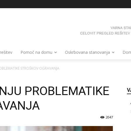
 rešitev
Pomoč na domu
Oskrbovana stanovanja
Domo
ROBLEMATIKE STROŠKOV OGRAVANJA
ANJU PROBLEMATIKE
V
AVANJA
2047