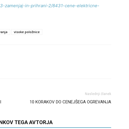
93-zamenjaj-in-prihrani-2/8431-cene-elektricne-
vanja
visoke položnice
Naslednji članek
I
10 KORAKOV DO CENEJŠEGA OGREVANJA
ANKOV TEGA AVTORJA