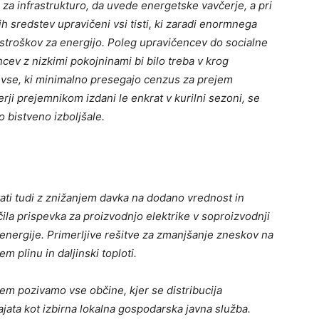
 za infrastrukturo, da uvede energetske vavčerje, a pri
ih sredstev upravičeni vsi tisti, ki zaradi enormnega
 stroškov za energijo. Poleg upravičencev do socialne
ev z nizkimi pokojninami bi bilo treba v krog
i vse, ki minimalno presegajo cenzus za prejem
ji prejemnikom izdani le enkrat v kurilni sezoni, se
bistveno izboljšale.
evati tudi z znižanjem davka na dodano vrednost in
ačila prispevka
za proizvodnjo elektrike v soproizvodnji
v energije. Primerljive rešitve za zmanjšanje zneskov na
em plinu in daljinski toploti.
m pozivamo vse občine, kjer se distribucija
vajata kot izbirna lokalna gospodarska javna služba.