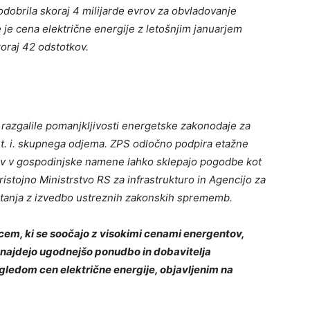
 odobrila skoraj 4 milijarde evrov za obvladovanje
 je cena električne energije z letošnjim januarjem
koraj 42 odstotkov.
razgalile pomanjkljivosti energetske zakonodaje za
t. i. skupnega odjema. ZPS odločno podpira etažne
tov v gospodinjske namene lahko sklepajo pogodbe kot
ristojno Ministrstvo RS za infrastrukturo in Agencijo za
 stanja z izvedbo ustreznih zakonskih sprememb.
m, ki se soočajo z visokimi cenami energentov,
u najdejo ugodnejšo ponudbo in dobavitelja
gledom cen električne energije, objavljenim na