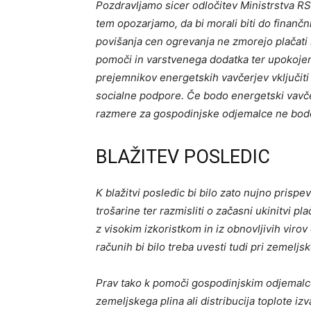
Pozdravljamo sicer odločitev Ministrstva RS
tem opozarjamo, da bi morali biti do
finančn
povišanja cen ogrevanja ne zmorejo plačati
pomoči in varstvenega dodatka ter upokojenc
prejemnikov energetskih vavčerjev vključit
socialne podpore. Če bodo energetski vavčer
razmere za gospodinjske odjemalce ne bodo 
BLAŽITEV POSLEDIC
K blažitvi posledic bi bilo zato nujno prisp
trošarine ter razmisliti o začasni ukinitvi pl
z visokim izkoristkom in iz obnovljivih viro
računih bi bilo treba uvesti tudi pri zemeljsk
Prav tako k pomoči gospodinjskim odjemalce
zemeljskega plina ali distribucija toplote iz