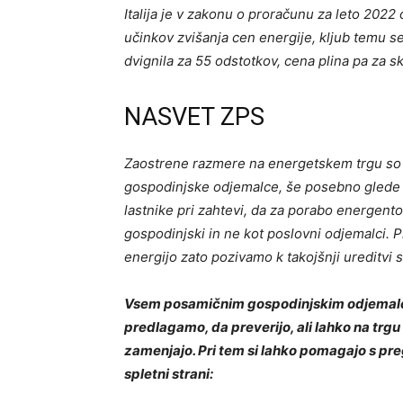
Italija je v zakonu o proračunu za leto 2022
učinkov zvišanja cen energije, kljub temu se
dvignila za 55 odstotkov, cena plina pa za s
NASVET ZPS
Zaostrene razmere na energetskem trgu so 
gospodinjske odjemalce, še posebno glede 
lastnike pri zahtevi, da za porabo energen
gospodinjski in ne kot poslovni odjemalci. P
energijo zato pozivamo k takojšnji ureditvi
Vsem posamičnim gospodinjskim odjemalce
predlagamo, da preverijo, ali lahko na trg
zamenjajo. Pri tem si lahko pomagajo s pre
spletni strani: