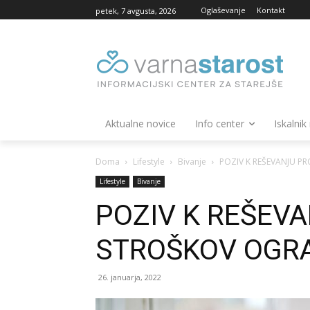
Oglaševanje
Kontakt
petek, 7 avgusta, 2026
Aktualne novice
Info center
Iskalnik
Doma
Lifestyle
Bivanje
POZIV K REŠEVANJU P
Lifestyle
Bivanje
POZIV K REŠEV
STROŠKOV OGR
26. januarja, 2022