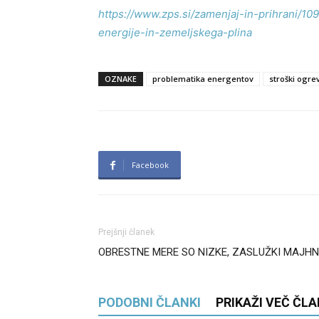
https://www.zps.si/zamenjaj-in-prihrani/10
energije-in-zemeljskega-plina
OZNAKE
problematika energentov
stroški ogre
Facebook
Prejšnji članek
OBRESTNE MERE SO NIZKE, ZASLUŽKI MAJHN
PODOBNI ČLANKI
PRIKAŽI VEČ ČL